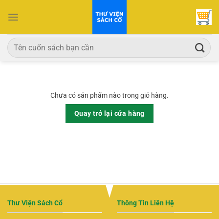
Bỏ
qua
nội
dung
Tìm
kiếm:
Chưa có sản phẩm nào trong giỏ hàng.
Quay trở lại cửa hàng
Thư Viện Sách Cổ
Thông Tin Liên Hệ