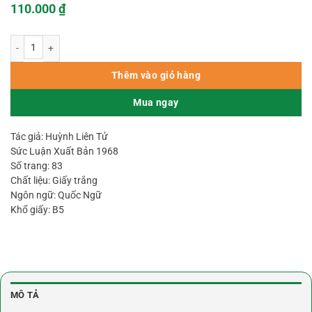
110.000
₫
Bói Quẻ Bài Thần Coi Tarrot- Huỳnh Liên Tử số lượng
Thêm vào giỏ hàng
Mua ngay
Tác giả: Huỳnh Liên Tử
Sức Luận Xuất Bản 1968
Số trang: 83
Chất liệu: Giấy trắng
Ngôn ngữ: Quốc Ngữ
Khổ giấy: B5
MÔ TẢ