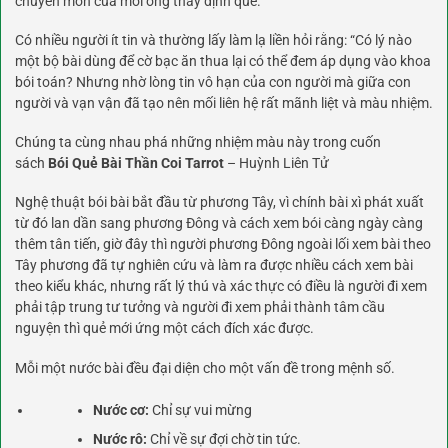
chuyên môn của mỗi ông thầy định quẻ.
Có nhiều người ít tin và thường lấy làm lạ liền hỏi rằng: “Có lý nào
một bộ bài dùng để cờ bạc ăn thua lại có thể đem áp dụng vào khoa
bói toán? Nhưng nhờ lòng tin vô hạn của con người mà giữa con
người và vạn vận đã tạo nên mối liên hệ rất mãnh liệt và màu nhiệm.
Chúng ta cùng nhau phá những nhiệm màu này trong cuốn
sách
Bói Quẻ Bài Thần Coi Tarrot
– Huỳnh Liên Tử
Nghệ thuật bói bài bắt đầu từ phương Tây, vì chính bài xì phát xuất
từ đó lan dần sang phương Đông và cách xem bói càng ngày càng
thêm tân tiến, giờ đây thì người phương Đông ngoài lối xem bài theo
Tây phương đã tự nghiên cứu và làm ra được nhiều cách xem bài
theo kiểu khác, nhưng rất lý thú và xác thực có điều là người đi xem
phải tập trung tư tưởng và người đi xem phải thành tâm cầu
nguyện thì quẻ mới ứng một cách đích xác được.
Mỗi một nước bài đều đại diện cho một vấn đề trong mệnh số.
Nước cơ:
Chỉ sự vui mừng
Nước rô:
Chỉ về sự đợi chờ tin tức.