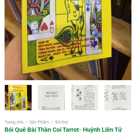
Trang chủ
/
Sản Phẩm
/
Bói bài
Bói Quẻ Bài Thần Coi Tarrot- Huỳnh Liên Tử