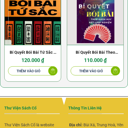
Bí Quyết Bói Bài Tứ Sắc –
Bí Quyết Bói Bài Theo
Pierre Dodinh
Khoa Học Rất Linh Nghiệm
120.000
₫
110.000
₫
THÊM VÀO GIỎ
THÊM VÀO GIỎ
Thư Viện Sách Cổ
Thông Tin Liên Hệ
Thư Viện Sách Cổ là website
Địa chỉ:
Bùi Xá, Trung Hoà, Yên