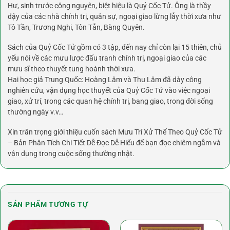
Hư, sinh trước công nguyên, biệt hiệu là Quỷ Cốc Tử. Ông là thầy
dậy của các nhà chính trị, quân sự, ngoại giao lừng lẫy thời xưa như
Tô Tần, Trương Nghi, Tôn Tẫn, Bàng Quyên.
Sách của Quỷ Cốc Tử gồm có 3 tập, đến nay chỉ còn lại 15 thiên, chủ
yếu nói về các mưu lược đấu tranh chính trị, ngoại giao của các
mưu sĩ theo thuyết tung hoành thời xưa.
Hai học giả Trung Quốc: Hoàng Lâm và Thu Lâm đã dày công
nghiên cứu, vận dụng học thuyết của Quỷ Cốc Tử vào việc ngoại
giao, xử trí, trong các quan hệ chính trị, bang giao, trong đời sống
thường ngày v.v…
Xin trân trọng giới thiệu cuốn sách Mưu Trí Xử Thế Theo Quỷ Cốc Tử
– Bản Phân Tích Chi Tiết Dễ Đọc Dễ Hiểu để bạn đọc chiêm ngẫm và
vận dụng trong cuộc sống thường nhật.
SẢN PHẨM TƯƠNG TỰ