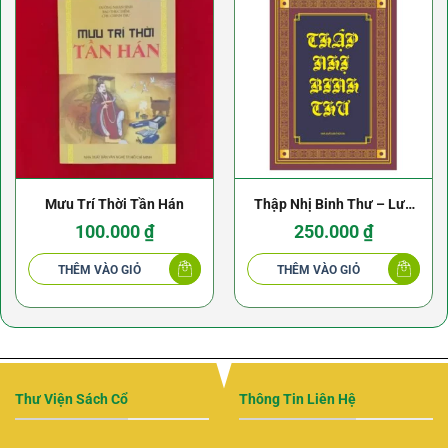
Mưu Trí Thời Tần Hán
Thập Nhị Binh Thư – Lưu
Sơn Minh (NXB Thời Đại
100.000
₫
250.000
₫
2010)
THÊM VÀO GIỎ
THÊM VÀO GIỎ
Thư Viện Sách Cổ
Thông Tin Liên Hệ