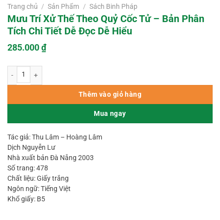
Trang chủ
/
Sản Phẩm
/
Sách Binh Pháp
Mưu Trí Xử Thế Theo Quỷ Cốc Tử – Bản Phân
Tích Chi Tiết Dễ Đọc Dễ Hiểu
285.000
₫
Mưu Trí Xử Thế Theo Quỷ Cốc Tử - Bản Phân Tích Chi Tiết Dễ Đọc Dễ Hiểu 
Thêm vào giỏ hàng
Mua ngay
Tác giả: Thu Lâm – Hoàng Lâm
Dịch Nguyễn Lư
Nhà xuất bản Đà Nẵng 2003
Số trang: 478
Chất liệu: Giấy trắng
Ngôn ngữ: Tiếng Việt
Khổ giấy: B5