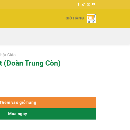
GIỎ HÀNG
hật Giáo
t (Đoàn Trung Còn)
) số lượng
Thêm vào giỏ hàng
Mua ngay