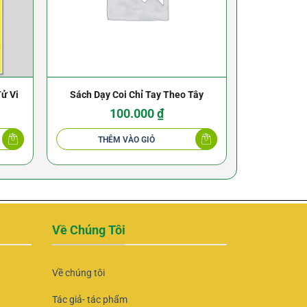
ử Vi
Sách Dạy Coi Chỉ Tay Theo Tây
Bí 
100.000
₫
THÊM VÀO GIỎ
THÊ
Về Chúng Tôi
Về chúng tôi
Tác giả- tác phẩm