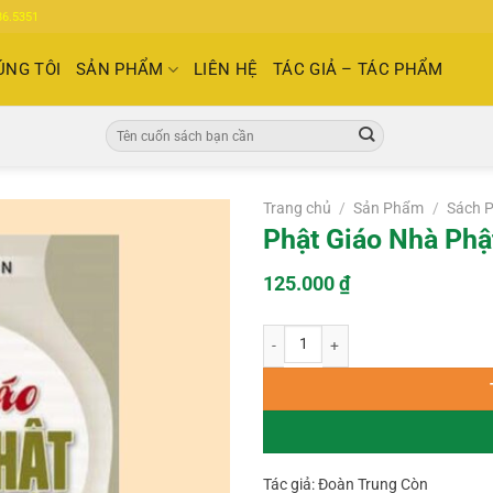
86.5351
ÚNG TÔI
SẢN PHẨM
LIÊN HỆ
TÁC GIẢ – TÁC PHẨM
Tìm
kiếm:
Trang chủ
/
Sản Phẩm
/
Sách P
Phật Giáo Nhà Phậ
125.000
₫
Phật Giáo Nhà Phật (Đoàn Trung Còn
Tác giả: Đoàn Trung Còn