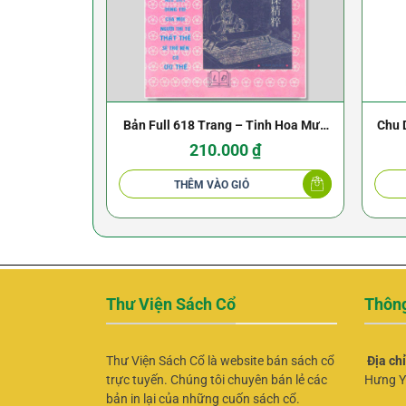
Bản Full 618 Trang – Tinh Hoa Mưu
Chu 
Trí Trong Tam Quốc – NXB Lao Động
210.000
₫
THÊM VÀO GIỎ
Thư Viện Sách Cổ
Thông
Thư Viện Sách Cổ là website bán sách cổ
Địa ch
trực tuyến. Chúng tôi chuyên bán lẻ các
Hưng Y
bản in lại của những cuốn sách cổ.