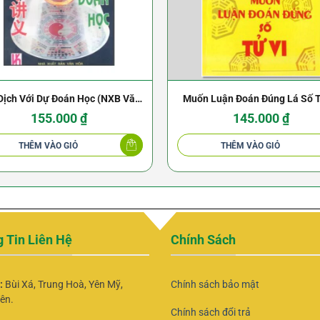
Dịch Với Dự Đoán Học (NXB Văn
Muốn Luận Đoán Đúng Lá Số T
Hóa 1995) – Thiệu Vĩ Hoa
155.000
₫
145.000
₫
THÊM VÀO GIỎ
THÊM VÀO GIỎ
 Tin Liên Hệ
Chính Sách
ỉ:
Bùi Xá, Trung Hoà, Yên Mỹ,
Chính sách bảo mật
ên.
Chính sách đổi trả