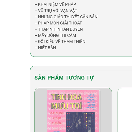
– KHÁI NIỆM VỀ PHÁP
– VŨ TRỤ VỚI VẠN VẬT
– NHỮNG GIÁO THUYẾT CĂN BẢN
– PHÁP MÔN GIẢI THOÁT
– THẬP NHỊ NHÂN DUYÊN
– MẤY DÒNG THI CẢM
– ĐÔI ĐIỀU VỀ THAM THIỀN
– NIẾT BÀN
SẢN PHẨM TƯƠNG TỰ