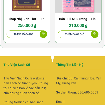
Thập Nhị Binh Thư – Lưu
Bản Full 618 Trang – Tinh
Sơn Minh (NXB Thời Đại
Hoa Mưu Trí Trong Tam
250.000
₫
210.000
₫
2010)
Quốc – NXB Lao Động
THÊM VÀO GIỎ
THÊM VÀO GIỎ
Thư Viện Sách Cổ
Thông Tin Liên Hệ
Thư Viện Sách Cổ là website
Địa chỉ:
Bùi Xá, Trung Hoà, Yên
bán sách cổ trực tuyến. Chúng
Mỹ, Hưng Yên.
tôi chuyên bán lẻ các bản in lại
Số điện thoại:
036.686.5351
của những cuốn sách cổ.
Email:
Chúng tôi hiện chỉ bán sách