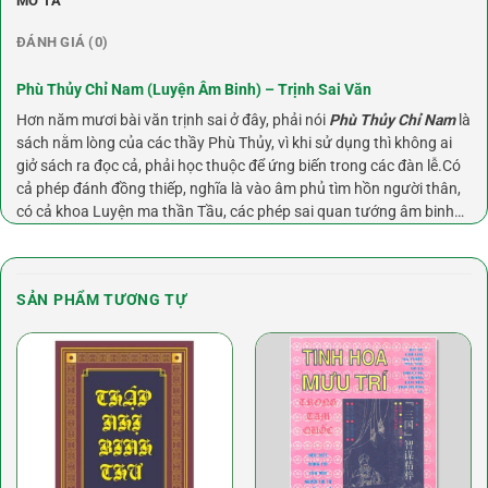
MÔ TẢ
ĐÁNH GIÁ (0)
Phù Thủy Chỉ Nam (Luyện Âm Binh) – Trịnh Sai Văn
Hơn năm mươi bài văn trịnh sai ở đây, phải nói
Phù Thủy Chỉ Nam
là
sách nằm lòng của các thầy Phù Thủy, vì khi sử dụng thì không ai
giở sách ra đọc cả, phải học thuộc để ứng biến trong các đàn lễ.Có
cả phép đánh đồng thiếp, nghĩa là vào âm phủ tìm hồn người thân,
có cả khoa Luyện ma thần Tầu, các phép sai quan tướng âm binh…
SẢN PHẨM TƯƠNG TỰ