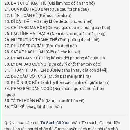
20. BAN CHƯ NGẬT HỔ (Giả làm heo để ăn thịt hổ)
21. QUÁ KIỀU TRỪU BẢN (Qua cầu rồi phá cầu)
22. LIÊN HOÀN KẾ (Kế móc nối nhau)
23. DĨ DẬT ĐÃI LAO (Lấy khỏe để đối phó với mệt)
24. CHỈ TANG MẠ HÒE (Chỉ vào gốc dâu mà mắng cây hòe)
25. LẠC TỈNH HẠ THẠCH (Ném đá vào người dưới giếng)
26. HƯ TRƯƠNG THANH THẾ (Thổi phồng thanh thế)
27. PHỦ ĐỂ TRỪU TÂN (Bớt lửa dưới nồi)
28. SÁT KÊ HÁCH HẦU (Giết gà cho khỉ sợ)
29. PHẢN GIÁN KẾ (Dùng kế của đối phương để quật lại)
30. LÝ ĐẠI ĐÀO CƯƠNG (Đưa cây lý chết thay cây đào)
31. THUẬN THỦ KHIÊN DƯƠNG (Thuận tay dắt con dê về)
32. DỤC CẦM CỐ TUNG (Muốn bắt mà lại thả ra)
33. KHỔ NHỤC KẾ (Hành hạ thân xác mình để người ta tin)
34. PHAO BÁC DẪN NGỌC (Ném hòn ngói để thu về hòn
ngọc)
35. TÁ THI HOÀN HỒN (Mượn xác để hồn về)
36. TẨU KẾ (chạy, lùi, thoát thân
Quý vị mua sách tại
Tủ Sách Cổ Xưa
nhắn: Tên sách, địa chỉ, điện
thoại, họ tên người nhận để được chuyển sách miễn phí tận nhà.