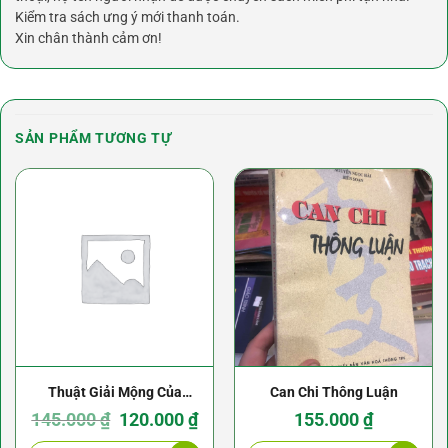
Kiểm tra sách ưng ý mới thanh toán.
Xin chân thành cảm ơn!
SẢN PHẨM TƯƠNG TỰ
Thuật Giải Mộng Của
Can Chi Thông Luận
Người Xưa
Giá
Giá
145.000
₫
120.000
₫
155.000
₫
gốc
hiện
là:
tại
145.000 ₫.
là: