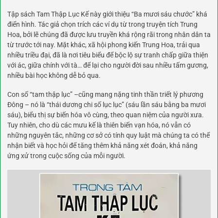
Tập sách Tam Thập Lục Kế này giới thiệu “Ba mươi sáu chước” khá
điển hình. Tác giả chọn trích các ví dụ từ trong truyện tích Trung
Hoa, bởi lẽ chúng đã được lưu truyền khá rộng rãi trong nhân dân ta
từ trước tới nay. Mặt khác, xã hội phong kiến Trung Hoa, trải qua
nhiều triều đại, đã là nơi tiêu biểu để bộc lộ sự tranh chấp giữa thiện
với ác, giữa chính với tà… để lại cho người đời sau nhiều tấm gương,
nhiều bài học không dễ bỏ qua.
Con số “tam thập lục” –cũng mang nặng tinh thần triết lý phương
Đông – nó là “thái dương chi số lục lục” (sáu lần sáu bằng ba mươi
sáu), biểu thị sự biến hóa vô cùng, theo quan niệm của người xưa.
Tuy nhiên, cho dù các mưu kế là thiên biến vạn hóa, nó vẫn có
những nguyên tắc, những cơ sở có tính quy luật mà chúng ta có thể
nhận biết và học hỏi để tăng thêm khả năng xét đoán, khả năng
ứng xử trong cuộc sống của mỗi người.