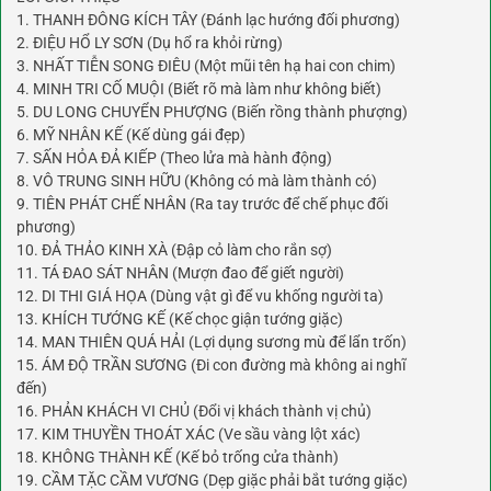
1. THANH ĐÔNG KÍCH TÂY (Đánh lạc hướng đối phương)
2. ĐIỆU HỔ LY SƠN (Dụ hổ ra khỏi rừng)
3. NHẤT TIỄN SONG ĐIÊU (Một mũi tên hạ hai con chim)
4. MINH TRI CỐ MUỘI (Biết rõ mà làm như không biết)
5. DU LONG CHUYỂN PHƯỢNG (Biến rồng thành phượng)
6. MỸ NHÂN KẾ (Kế dùng gái đẹp)
7. SẤN HỎA ĐẢ KIẾP (Theo lửa mà hành động)
8. VÔ TRUNG SINH HỮU (Không có mà làm thành có)
9. TIÊN PHÁT CHẾ NHÂN (Ra tay trước để chế phục đối
phương)
10. ĐẢ THẢO KINH XÀ (Đập cỏ làm cho rắn sợ)
11. TÁ ĐAO SÁT NHÂN (Mượn đao để giết người)
12. DI THI GIÁ HỌA (Dùng vật gì để vu khống người ta)
13. KHÍCH TƯỚNG KẾ (Kế chọc giận tướng giặc)
14. MAN THIÊN QUÁ HẢI (Lợi dụng sương mù để lẩn trốn)
15. ÁM ĐỘ TRẦN SƯƠNG (Đi con đường mà không ai nghĩ
đến)
16. PHẢN KHÁCH VI CHỦ (Đổi vị khách thành vị chủ)
17. KIM THUYỀN THOÁT XÁC (Ve sầu vàng lột xác)
18. KHÔNG THÀNH KẾ (Kế bỏ trống cửa thành)
19. CẦM TẶC CẦM VƯƠNG (Dẹp giặc phải bắt tướng giặc)