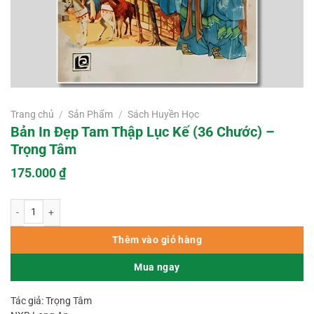
Trang chủ
/
Sản Phẩm
/
Sách Huyền Học
Bản In Đẹp Tam Thập Lục Kế (36 Chước) –
Trọng Tâm
175.000
₫
Bản In Đẹp Tam Thập Lục Kế (36 Chước) – Trọng Tâm số lượng
Thêm vào giỏ hàng
Mua ngay
Tác giả: Trọng Tâm