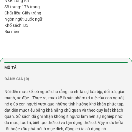
NXB Long An
Số trang: 176 trang
Chất liệu: Giấy trắng
Ngôn ngữ: Quốc ngữ
Khổ sách: B5
Bìa mềm
MÔ TẢ
ĐÁNH GIÁ (0)
Nói đến mưu kế, có người cho rằng nó chỉ là sự lừa bịp, dối trá, gian
manh, ác độc… Thực ra, mưu kế là sản phẩm trí tuệ của con người,
nó giúp con người vượt qua những tình hướng khó khăn phức tạp,
đạt đến mục tiêu bằng khả năng chủ quan và theo quy luật khách
quan. Sử sách đã ghi nhận không ít người làm nên sự nghiệp nhờ
đa mưu, túc trí, biết tạo thời cơ và tận dụng thời cơ. Vậy mưu kế là
tốt hoặc xấu phải xét ở mục đích, động cơ ta sử dụng nó.