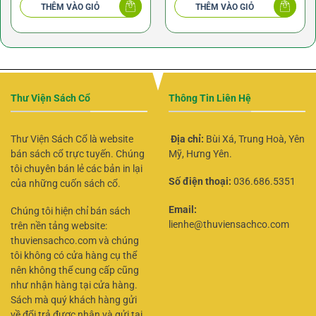
THÊM VÀO GIỎ
THÊM VÀO GIỎ
120.000 ₫.
Thư Viện Sách Cổ
Thông Tin Liên Hệ
Thư Viện Sách Cổ là website
Địa chỉ:
Bùi Xá, Trung Hoà, Yên
bán sách cổ trực tuyến. Chúng
Mỹ, Hưng Yên.
tôi chuyên bán lẻ các bản in lại
Số điện thoại:
036.686.5351
của những cuốn sách cổ.
Email:
Chúng tôi hiện chỉ bán sách
lienhe@thuviensachco.com
trên nền tảng website:
thuviensachco.com và chúng
tôi không có cửa hàng cụ thể
nên không thể cung cấp cũng
như nhận hàng tại cửa hàng.
Sách mà quý khách hàng gửi
về đổi trả được nhận và gửi tại