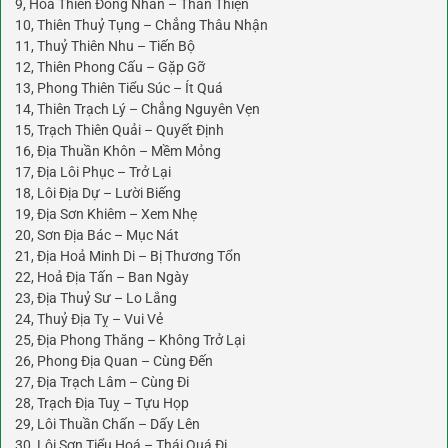
9, Hoả Thiên Đồng Nhân – Thân Thiện
10, Thiên Thuỷ Tụng – Chẳng Thâu Nhận
11, Thuỷ Thiên Nhu – Tiến Bộ
12, Thiên Phong Cấu – Gặp Gỡ
13, Phong Thiên Tiểu Súc – Ít Quá
14, Thiên Trạch Lý – Chẳng Nguyên Vẹn
15, Trạch Thiên Quải – Quyết Định
16, Địa Thuần Khôn – Mềm Mỏng
17, Địa Lôi Phục – Trở Lại
18, Lôi Địa Dự – Lười Biếng
19, Địa Sơn Khiêm – Xem Nhẹ
20, Sơn Địa Bác – Mục Nát
21, Địa Hoả Minh Di – Bị Thương Tổn
22, Hoả Địa Tấn – Ban Ngày
23, Địa Thuỷ Sư – Lo Lắng
24, Thuỷ Địa Tỵ – Vui Vẻ
25, Địa Phong Thăng – Không Trở Lại
26, Phong Địa Quan – Cùng Đến
27, Địa Trạch Lâm – Cùng Đi
28, Trạch Địa Tuỵ – Tựu Họp
29, Lôi Thuần Chấn – Dấy Lên
30, Lôi Sơn Tiểu Hoá – Thái Quá Đi