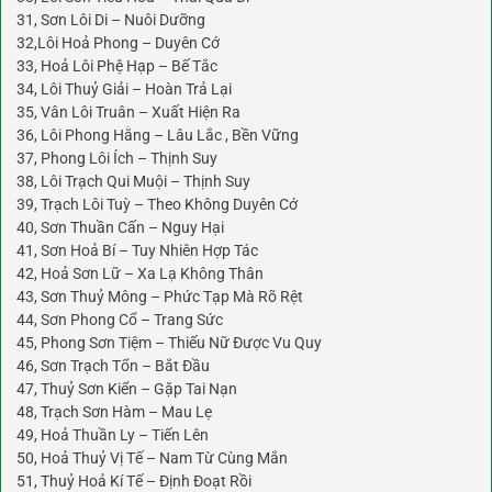
31, Sơn Lôi Di – Nuôi Dưỡng
32,Lôi Hoả Phong – Duyên Cớ
33, Hoả Lôi Phệ Hạp – Bế Tắc
34, Lôi Thuỷ Giải – Hoàn Trả Lại
35, Vân Lôi Truân – Xuất Hiện Ra
36, Lôi Phong Hằng – Lâu Lắc , Bền Vững
37, Phong Lôi Ích – Thịnh Suy
38, Lôi Trạch Qui Muội – Thịnh Suy
39, Trạch Lôi Tuỳ – Theo Không Duyên Cớ
40, Sơn Thuần Cấn – Nguy Hại
41, Sơn Hoả Bí – Tuy Nhiên Hợp Tác
42, Hoả Sơn Lữ – Xa Lạ Không Thân
43, Sơn Thuỷ Mông – Phức Tạp Mà Rõ Rệt
44, Sơn Phong Cổ – Trang Sức
45, Phong Sơn Tiệm – Thiếu Nữ Được Vu Quy
46, Sơn Trạch Tổn – Bắt Đầu
47, Thuỷ Sơn Kiển – Gặp Tai Nạn
48, Trạch Sơn Hàm – Mau Lẹ
49, Hoả Thuần Ly – Tiến Lên
50, Hoả Thuỷ Vị Tế – Nam Từ Cùng Mắn
51, Thuỷ Hoả Kí Tế – Định Đoạt Rồi