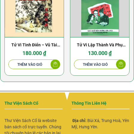
Tử Vi Tinh Điển – Vũ Tài
Tử Vi Lập Thành Và Phụ
Lục 372 Trang
Đoán – Nguyễn Phúc Ấm
180.000
₫
130.000
₫
THÊM VÀO GIỎ
THÊM VÀO GIỎ
Thư Viện Sách Cổ
Thông Tin Liên Hệ
Thư Viện Sách Cổ là website
Địa chỉ:
Bùi Xá, Trung Hoà, Yên
bán sách cổ trực tuyến. Chúng
Mỹ, Hưng Yên.
tôi chuyên bán lẻ các bản in lại