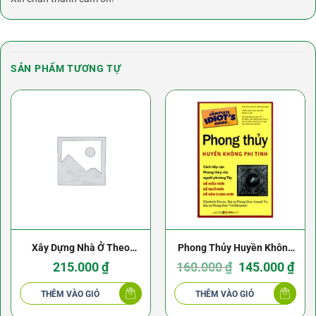
SẢN PHẨM TƯƠNG TỰ
Xây Dựng Nhà Ở Theo
Phong Thủy Huyền Không
Phong Thủy – Trần Văn
Phi Tinh – Elizabeth Moran
Giá
Giá
215.000
₫
160.000
₫
145.000
₫
gốc
hiện
là:
tại
Tam
160.000 ₫.
là:
THÊM VÀO GIỎ
THÊM VÀO GIỎ
145.0