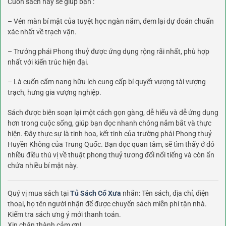
Cuốn sách này sẽ giúp bạn :
– Vén màn bí mật của tuyệt học ngàn năm, đem lại dự đoán chuẩn
xác nhất về trạch vận.
– Trướng phái Phong thuỷ được ứng dụng rộng rãi nhất, phù hợp
nhất với kiến trúc hiện đại.
– Là cuốn cẩm nang hữu ích cung cấp bí quyết vượng tài vượng
trạch, hưng gia vượng nghiệp.
Sách được biên soạn lại một cách gọn gàng, dễ hiểu và dễ ứng dụng
hơn trong cuộc sống, giúp bạn đọc nhanh chóng nắm bắt và thực
hiện. Đây thực sự là tinh hoa, kết tinh của trường phái Phong thuỷ
Huyền Không của Trung Quốc. Bạn đọc quan tâm, sẽ tìm thấy ở đó
nhiều điều thú vị về thuật phong thuỷ tương đối nổi tiếng và còn ẩn
chứa nhiều bí mật này.
Quý vị mua sách tại
Tủ Sách Cổ Xưa
nhắn: Tên sách, địa chỉ, điện
thoại, họ tên người nhận để được chuyển sách miễn phí tận nhà.
Kiểm tra sách ưng ý mới thanh toán.
Xin chân thành cảm ơn!