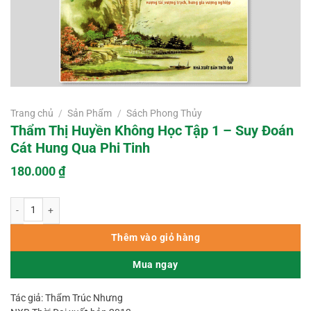
Trang chủ
/
Sản Phẩm
/
Sách Phong Thủy
Thẩm Thị Huyền Không Học Tập 1 – Suy Đoán
Cát Hung Qua Phi Tinh
180.000
₫
Thẩm Thị Huyền Không Học Tập 1 – Suy Đoán Cát Hung Qua Phi Tinh số lư
Thêm vào giỏ hàng
Mua ngay
Tác giả: Thẩm Trúc Nhưng