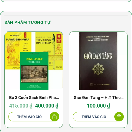
SẢN PHẨM TƯƠNG TỰ
Bộ 3 Cuốn Sách Binh Pháp
Giới Đàn Tăng – H.T Thích
Kinh Điển
Giá
Giá
Thiện Hòa
415.000
₫
400.000
₫
100.000
₫
gốc
hiện
là:
tại
415.000 ₫.
là:
THÊM VÀO GIỎ
THÊM VÀO GIỎ
400.000 ₫.