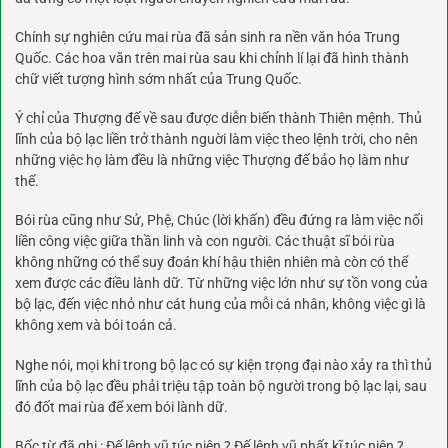
Chính sự nghiên cứu mai rùa đã sản sinh ra nền văn hóa Trung
Quốc. Các hoa văn trên mai rùa sau khi chỉnh lí lại đã hình thành
chữ viết tượng hình sớm nhất của Trung Quốc.
Ý chỉ của Thượng đế về sau được diễn biến thành Thiên mệnh. Thủ
lĩnh của bộ lạc liền trở thành nguời làm việc theo lệnh trời, cho nên
những việc họ làm đều là những việc Thượng đế bảo họ làm như
thế.
Bói rùa cũng như Sử, Phệ, Chúc (lời khấn) đều đứng ra làm việc nối
liền công việc giữa thần linh và con người. Các thuật sĩ bói rùa
không những có thể suy đoán khí hậu thiên nhiên mà còn có thể
xem được các điều lành dữ. Từ những việc lớn như sự tồn vong của
bộ lạc, đến việc nhỏ như cát hung của mỗi cá nhân, không việc gì là
không xem và bói toán cả.
Nghe nói, mọi khi trong bộ lạc có sự kiện trọng đại nào xảy ra thì thủ
lĩnh của bộ lạc đều phải triệu tập toàn bộ người trong bộ lạc lại, sau
đó đốt mai rùa để xem bói lành dữ.
Bốc từ đã ghi : Đế lệnh vũ túc niên ? Đế lệnh vũ phất kĩ túc niên ?