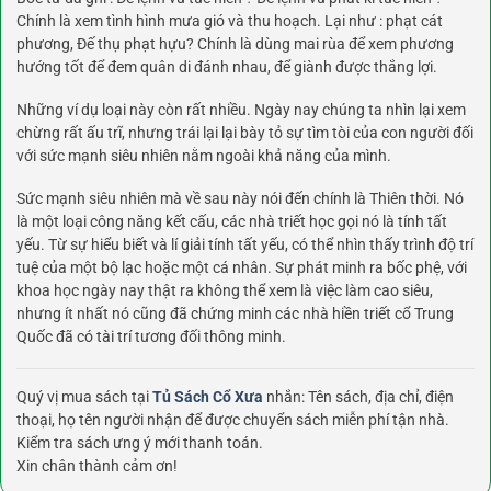
Chính là xem tình hình mưa gió và thu hoạch. Lại như : phạt cát
phương, Đế thụ phạt hựu? Chính là dùng mai rùa để xem phương
hướng tốt để đem quân di đánh nhau, để giành được thắng lợi.
Những ví dụ loại này còn rất nhiều. Ngày nay chúng ta nhìn lại xem
chừng rất ấu trĩ, nhưng trái lại lại bày tỏ sự tìm tòi của con người đối
với sức mạnh siêu nhiên nằm ngoài khả năng của mình.
Sức mạnh siêu nhiên mà về sau này nói đến chính là Thiên thời. Nó
là một loại công năng kết cấu, các nhà triết học gọi nó là tính tất
yếu. Từ sự hiểu biết và lí giải tính tất yếu, có thể nhìn thấy trình độ trí
tuệ của một bộ lạc hoặc một cá nhân. Sự phát minh ra bốc phệ, với
khoa học ngày nay thật ra không thể xem là việc làm cao siêu,
nhưng ít nhất nó cũng đã chứng minh các nhà hiền triết cổ Trung
Quốc đã có tài trí tương đối thông minh.
Quý vị mua sách tại
Tủ Sách Cổ Xưa
nhắn: Tên sách, địa chỉ, điện
thoại, họ tên người nhận để được chuyển sách miễn phí tận nhà.
Kiểm tra sách ưng ý mới thanh toán.
Xin chân thành cảm ơn!