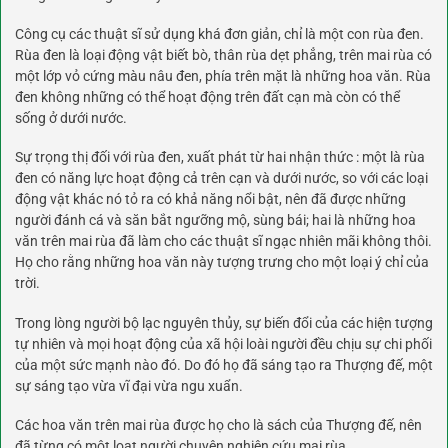
Công cụ các thuật sĩ sử dụng khá đơn giản, chỉ là một con rùa đen.
Rùa đen là loại động vật biết bò, thân rùa dẹt phẳng, trên mai rùa có
một lớp vỏ cứng màu nâu đen, phía trên mặt là những hoa văn. Rùa
đen không những có thể hoạt động trên đất cạn mà còn có thể
sống ở dưới nước.
Sự trọng thị đối với rùa đen, xuất phát từ hai nhận thức : một là rùa
đen có năng lực hoạt động cả trên cạn và dưới nước, so với các loại
động vật khác nó tỏ ra có khả năng nổi bật, nên đã được những
người đánh cá và săn bắt ngưỡng mộ, sùng bái; hai là những hoa
văn trên mai rùa đã làm cho các thuật sĩ ngạc nhiên mãi không thôi.
Họ cho rằng những hoa văn này tượng trưng cho một loại ý chỉ của
trời.
Trong lòng người bộ lạc nguyên thủy, sự biến đổi của các hiện tượng
tự nhiên và mọi hoạt động của xã hội loài người đều chịu sự chi phối
của một sức mạnh nào đó. Do đó họ đã sáng tạo ra Thượng đế, một
sự sáng tạo vừa vĩ đại vừa ngu xuẩn.
Các hoa văn trên mai rùa được họ cho là sách của Thượng đế, nên
đã từng có một loạt người chuyên nghiên cứu mai rùa.