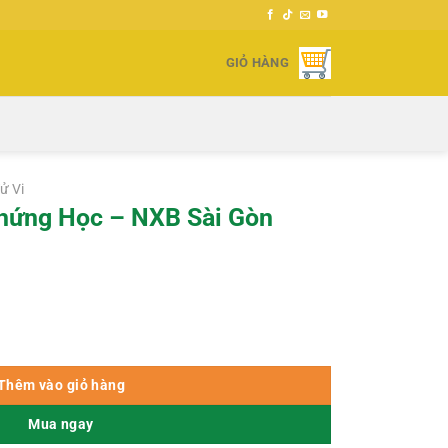
GIỎ HÀNG
ử Vi
Chứng Học – NXB Sài Gòn
ài Gòn 1972 số lượng
000 ₫.
Thêm vào giỏ hàng
Mua ngay