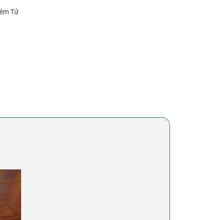
iêm Tử