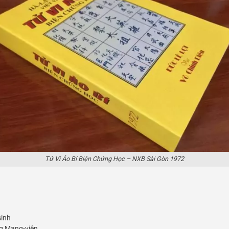
Tử Vi Áo Bí Biện Chứng Học – NXB Sài Gòn 1972
sinh
ng Mạng-viên