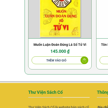
Muốn Luận Đoán Đúng Lá Số Tử Vi
Tôn 
145.000
₫
THÊM VÀO GIỎ
Thư Viện Sách Cổ
Thông
Thư Viện Sách Cổ là website bán sách cổ
Địa ch