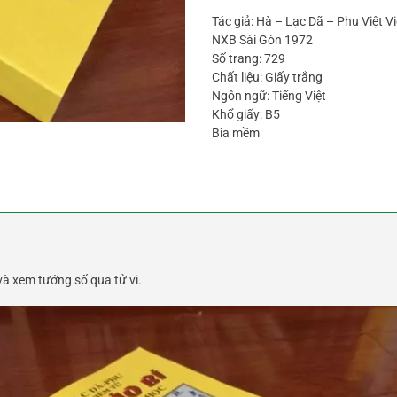
Tác giả: Hà – Lạc Dã – Phu Việt V
NXB Sài Gòn 1972
Số trang: 729
Chất liệu: Giấy trắng
Ngôn ngữ: Tiếng Việt
Khổ giấy: B5
Bìa mềm
và xem tướng số qua tử vi.