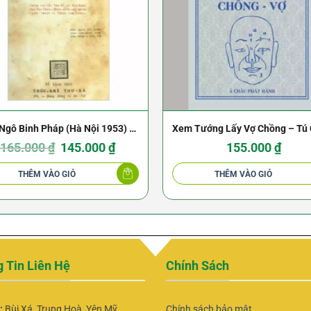
Ngô Binh Pháp (Hà Nội 1953) –
Xem Tướng Lấy Vợ Chồng – Tú 
Ngô Văn Triện
Giá
Giá
1970
165.000
₫
145.000
₫
155.000
₫
gốc
hiện
là:
tại
165.000 ₫.
là:
THÊM VÀO GIỎ
THÊM VÀO GIỎ
145.000 ₫.
 Tin Liên Hệ
Chính Sách
ỉ:
Bùi Xá, Trung Hoà, Yên Mỹ,
Chính sách bảo mật