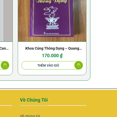
Can –
Khoa Cúng Thông Dụng – Quang
Tôn Tử Binh
Hương Tự – NXB Thời Đại
170.000
₫
THÊM VÀO GIỎ
THÊ
Về Chúng Tôi
Về chúng tôi