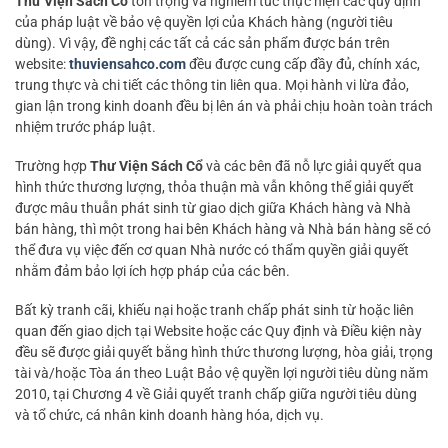
Thư Viện Sách Cổ
tôn trọng và nghiêm túc thực hiện các quy định
của pháp luật về bảo vệ quyền lợi của Khách hàng (người tiêu
dùng). Vì vậy, đề nghị các tất cả các sản phẩm được bán trên
website:
thuviensahco.com
đều được cung cấp đầy đủ, chính xác,
trung thực và chi tiết các thông tin liên qua. Mọi hành vi lừa đảo,
gian lận trong kinh doanh đều bị lên án và phải chịu hoàn toàn trách
nhiệm trước pháp luật.
Trường hợp
Thư Viện Sách Cổ
và các bên đã nỗ lực giải quyết qua
hình thức thương lượng, thỏa thuận mà vẫn không thể giải quyết
được mâu thuẫn phát sinh từ giao dịch giữa Khách hàng và Nhà
bán hàng, thì một trong hai bên Khách hàng và Nhà bán hàng sẽ có
thể đưa vụ việc đến cơ quan Nhà nước có thẩm quyền giải quyết
nhằm đảm bảo lợi ích hợp pháp của các bên.
Bất kỳ tranh cãi, khiếu nại hoặc tranh chấp phát sinh từ hoặc liên
quan đến giao dịch tại Website hoặc các Quy định và Điều kiện này
đều sẽ được giải quyết bằng hình thức thương lượng, hòa giải, trọng
tài và/hoặc Tòa án theo Luật Bảo vệ quyền lợi người tiêu dùng năm
2010, tại Chương 4 về Giải quyết tranh chấp giữa người tiêu dùng
và tổ chức, cá nhân kinh doanh hàng hóa, dịch vụ.