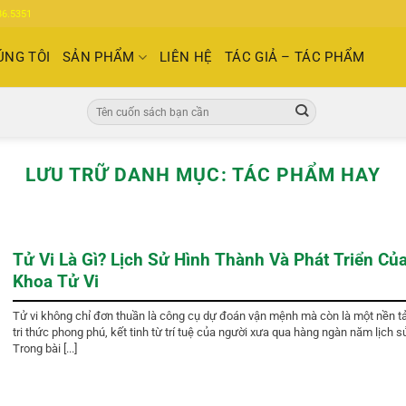
86.5351
ÚNG TÔI
SẢN PHẨM
LIÊN HỆ
TÁC GIẢ – TÁC PHẨM
Tìm
kiếm:
LƯU TRỮ DANH MỤC:
TÁC PHẨM HAY
Tử Vi Là Gì? Lịch Sử Hình Thành Và Phát Triển Củ
Khoa Tử Vi
Tử vi không chỉ đơn thuần là công cụ dự đoán vận mệnh mà còn là một nền t
tri thức phong phú, kết tinh từ trí tuệ của người xưa qua hàng ngàn năm lịch s
Trong bài [...]