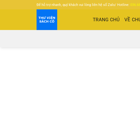
Bỏ
Để hỗ trợ nhanh, quý khách vui lòng liên hệ số Zalo/ Hotline:
036.6
qua
nội
TRANG CHỦ
VỀ CH
dung