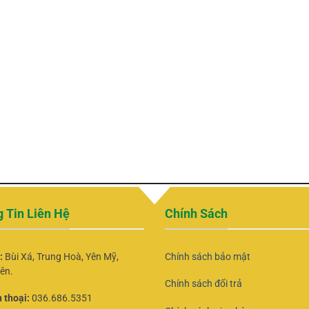
uyến tuyệt vời,
Thư Viện Sách
g dịch vụ. Khi mua hàng qua
g các quyền lợi như sau:
g, xuyên suốt quá trình mua
giá từ
150.000VND
trở lên. Các
D
.
 Tin Liên Hệ
Chính Sách
ỉ:
Bùi Xá, Trung Hoà, Yên Mỹ,
Chính sách bảo mật
ên.
Chính sách đổi trả
 thoại:
036.686.5351