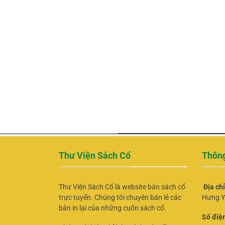
Với mục tiêu tạo ra những trải nghiệm mua sắm trực t
Cổ
luôn nỗ lực không ngừng nhằm nâng cao chất lượn
mạng tại
Thư Viện Sách Cổ
khách hàng sẽ được hưởn
Dịch vụ chăm sóc khách hàng tận tình khi mua hàn
hàng.
Mức giá cạnh tranh.
Miễn phí giao hàng toàn quốc
với đơn hàng có trị 
đơn hàng còn lại có phí ship đồng giá là
20.000VN
Thư Viện Sách Cổ
Thông
Thư Viện Sách Cổ là website bán sách cổ
Địa ch
trực tuyến. Chúng tôi chuyên bán lẻ các
Hưng Y
bản in lại của những cuốn sách cổ.
Số điện