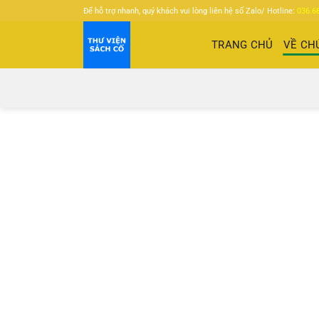
Bỏ
Để hỗ trợ nhanh, quý khách vui lòng liên hệ số Zalo/ Hotline:
036.6
qua
nội
TRANG CHỦ
VỀ CH
dung
Mô hình kinh doanh