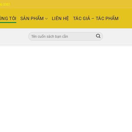
86.5351
ÚNG TÔI
SẢN PHẨM
LIÊN HỆ
TÁC GIẢ – TÁC PHẨM
Tìm
kiếm:
thuviensachco.com
Mọi vấn đề qu