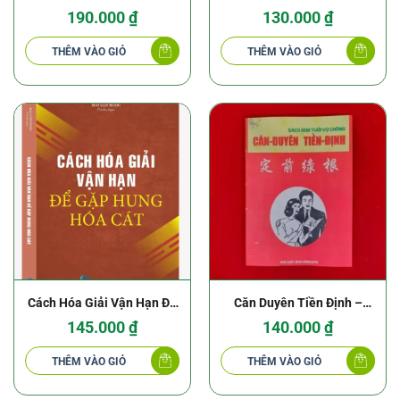
Vu Thuật (đoán mộng cầu
Khoa Học Rất Linh Nghiệm
190.000
₫
130.000
₫
hồn nhập xác) – Diêu Vĩnh
– Lê Đang
THÊM VÀO GIỎ
THÊM VÀO GIỎ
Quân
Cách Hóa Giải Vận Hạn Để
Căn Duyên Tiền Định –
Gặp Hung Hóa Cát – Mai
Sách Xem Tuổi Vợ Chồng
145.000
₫
140.000
₫
Văn Ngọc
THÊM VÀO GIỎ
THÊM VÀO GIỎ