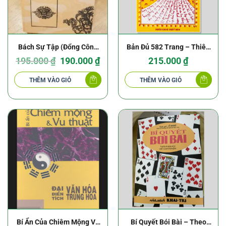
Bách Sự Tập (Đổng Công
Bản Đủ 582 Trang – Thiên
Trạch Nhật Yếu Lãm)
Giá
Giá
Văn Vận Số – Dương Công
195.000
₫
190.000
₫
215.000
₫
gốc
hiện
là:
tại
Vinh
195.000 ₫.
là:
THÊM VÀO GIỎ
THÊM VÀO GIỎ
190.000 ₫.
Bí Ẩn Của Chiêm Mộng Và
Bí Quyết Bói Bài – Theo