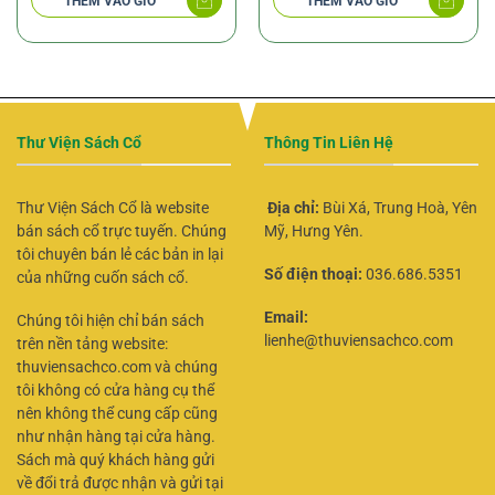
THÊM VÀO GIỎ
THÊM VÀO GIỎ
Thư Viện Sách Cổ
Thông Tin Liên Hệ
Thư Viện Sách Cổ là website
Địa chỉ:
Bùi Xá, Trung Hoà, Yên
bán sách cổ trực tuyến. Chúng
Mỹ, Hưng Yên.
tôi chuyên bán lẻ các bản in lại
Số điện thoại:
036.686.5351
của những cuốn sách cổ.
Email:
Chúng tôi hiện chỉ bán sách
lienhe@thuviensachco.com
trên nền tảng website:
thuviensachco.com và chúng
tôi không có cửa hàng cụ thể
nên không thể cung cấp cũng
như nhận hàng tại cửa hàng.
Sách mà quý khách hàng gửi
về đổi trả được nhận và gửi tại