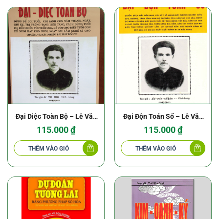
Đại Diệc Toàn Bộ – Lê Văn
Đại Độn Toán Số – Lê Văn
Nhàn
Nhàn
115.000
₫
115.000
₫
THÊM VÀO GIỎ
THÊM VÀO GIỎ