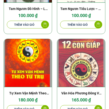
Tam Ngươn Đồ Hình – Lê
Tam Ngươn Tiểu Lược – Lê
Văn Nhàn – NXB Xuân Thu
Văn Nhàn
100.000
₫
100.000
₫
1956
THÊM VÀO GIỎ
THÊM VÀO GIỎ
Tự Xem Vận Mệnh Theo
Văn Hóa Phương Đông Về
Tứ Trụ
12 Con Giáp
180.000
₫
165.000
₫