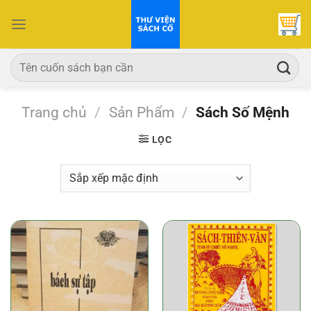
Bỏ
qua
nội
dung
Tìm
kiếm:
Trang chủ
/
Sản Phẩm
/
Sách Số Mệnh
LỌC