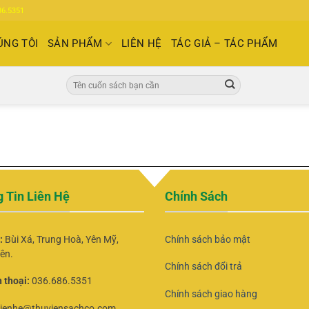
86.5351
ÚNG TÔI
SẢN PHẨM
LIÊN HỆ
TÁC GIẢ – TÁC PHẨM
Tìm
kiếm:
 Tin Liên Hệ
Chính Sách
ỉ:
Bùi Xá, Trung Hoà, Yên Mỹ,
Chính sách bảo mật
ên.
Chính sách đổi trả
 thoại:
036.686.5351
Chính sách giao hàng
lienhe@thuviensachco.com