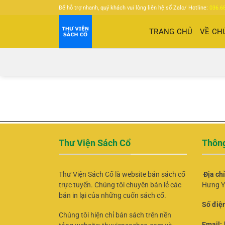
Bỏ
Để hỗ trợ nhanh, quý khách vui lòng liên hệ số Zalo/ Hotline:
036.6
qua
nội
TRANG CHỦ
VỀ CH
dung
Thư Viện Sách Cổ
Thông
Thư Viện Sách Cổ là website bán sách cổ
Địa ch
trực tuyến. Chúng tôi chuyên bán lẻ các
Hưng Y
bản in lại của những cuốn sách cổ.
Số điện
Chúng tôi hiện chỉ bán sách trên nền
Email: