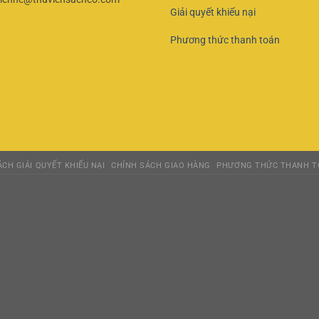
Giải quyết khiếu nại
Phương thức thanh toán
CH GIẢI QUYẾT KHIẾU NẠI
CHÍNH SÁCH GIAO HÀNG
PHƯƠNG THỨC THANH T