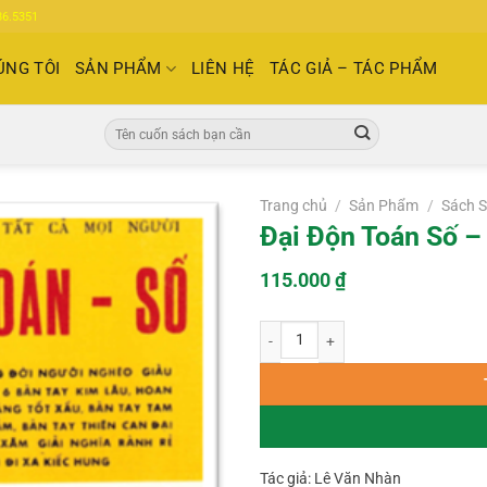
86.5351
ÚNG TÔI
SẢN PHẨM
LIÊN HỆ
TÁC GIẢ – TÁC PHẨM
Tìm
kiếm:
Trang chủ
/
Sản Phẩm
/
Sách 
Đại Độn Toán Số –
115.000
₫
Đại Độn Toán Số – Lê Văn Nhàn số l
Tác giả: Lê Văn Nhàn