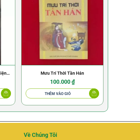
hiện
Mưu Trí Thời Tần Hán
Khoa Cúng
Hương 
100.000
₫
THÊM VÀO GIỎ
THÊ
Về Chúng Tôi