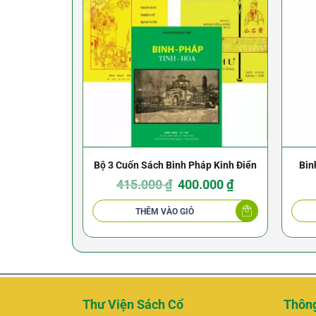
Bộ 3 Cuốn Sách Binh Pháp Kinh Điển
Bin
Giá
Giá
Ng
415.000
₫
400.000
₫
gốc
hiện
là:
tại
415.000 ₫.
là:
THÊM VÀO GIỎ
400.000 ₫.
Thư Viện Sách Cổ
Thông