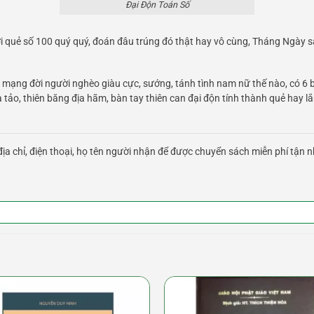
Đại Độn Toán Số
i quẻ số 100 quý quý, đoán đâu trúng đó thật hay vô cùng, Tháng Ngày sa
ố mạng đời người nghèo giàu cực, sướng, tánh tình nam nữ thế nào, có 6 
a tảo, thiên băng địa hãm, bàn tay thiên can đại độn tính thành quẻ hay lắ
ịa chỉ, điện thoại, họ tên người nhận để được chuyển sách miễn phí tận n