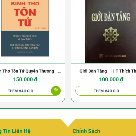
h Thơ Tôn Tử Quyển Thượng –
Giới Đàn Tăng – H.T Thích T
uyễn Duy Hinh – NXB Khai Trí
Hòa
150.000
₫
100.000
₫
1973
THÊM VÀO GIỎ
THÊM VÀO GIỎ
 Tin Liên Hệ
Chính Sách