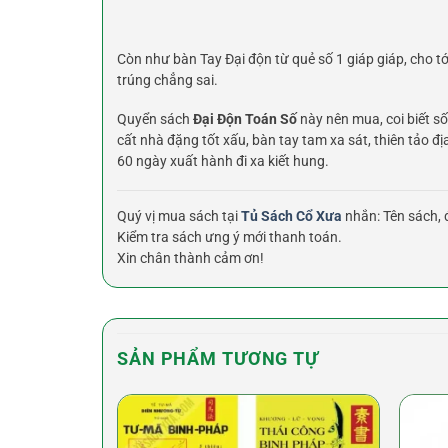
Còn như bàn Tay Đại độn từ quẻ số 1 giáp giáp, cho tớ
trúng chẳng sai.
Quyển sách
Đại Độn Toán Số
này nên mua, coi biết s
cất nhà đặng tốt xấu, bàn tay tam xa sát, thiên tảo đị
60 ngày xuất hành đi xa kiết hung.
Quý vị mua sách tại
Tủ Sách Cổ Xưa
nhắn: Tên sách, đ
Kiểm tra sách ưng ý mới thanh toán.
Xin chân thành cảm ơn!
SẢN PHẨM TƯƠNG TỰ