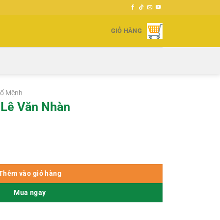
GIỎ HÀNG
Số Mệnh
 Lê Văn Nhàn
ượng
Thêm vào giỏ hàng
Mua ngay