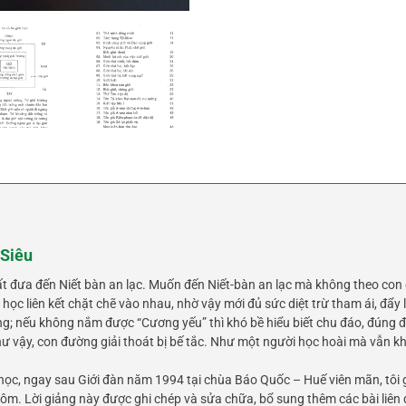
 Siêu
ất đưa đến Niết bàn an lạc. Muốn đến Niết-bàn an lạc mà không theo con 
học liên kết chặt chẽ vào nhau, nhờ vậy mới đủ sức diệt trừ tham ái, đẩy 
nếu không nắm được “Cương yếu” thì khó bề hiểu biết chu đáo, đúng đắn
, như vậy, con đường giải thoát bị bế tắc. Như một người học hoài mà vẫn
 học, ngay sau Giới đàn năm 1994 tại chùa Báo Quốc – Huế viên mãn, tôi 
ôm. Lời giảng này được ghi chép và sửa chữa, bổ sung thêm các bài liên q