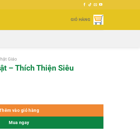
GIỎ HÀNG
hật Giáo
ật – Thích Thiện Siêu
iêu số lượng
Thêm vào giỏ hàng
Mua ngay