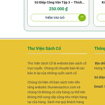
Sớ Điệp Công Văn Tập 3 – Thích
Ki
Nguyên Tâm – Phần Điệp
250.000
₫
THÊM VÀO GIỎ
Thư Viện Sách Cổ
Thông
Thư Viện Sách Cổ là website bán sách cổ
Địa ch
trực tuyến. Chúng tôi chuyên bán lẻ các
Hưng Y
bản in lại của những cuốn sách cổ.
Số điện
Chúng tôi hiện chỉ bán sách trên nền
Email:
tảng website: thuviensachco.com và
chúng tôi không có cửa hàng cụ thể nên
không thể cung cấp cũng như nhận hàng
tại cửa hàng. Sách mà quý khách hàng