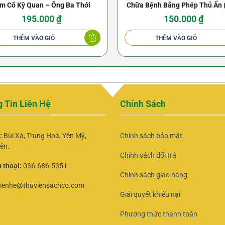
m Cổ Kỳ Quan – Ông Ba Thới
Chữa Bệnh Bằng Phép Thủ Ấn
Văn Hóa Thông Tin 2012) – Ger
195.000
₫
150.000
₫
Hirschi
THÊM VÀO GIỎ
THÊM VÀO GIỎ
 Tin Liên Hệ
Chính Sách
ỉ:
Bùi Xá, Trung Hoà, Yên Mỹ,
Chính sách bảo mật
ên.
Chính sách đổi trả
 thoại:
036.686.5351
Chính sách giao hàng
lienhe@thuviensachco.com
Giải quyết khiếu nại
Phương thức thanh toán