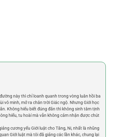
đường này thì chỉ loanh quanh trong vòng luân hồi ba
lùi vô minh, mở ra chân trời Giác ngộ. Nhưng Giới học
. Không hiểu biết đúng đắn thì không sinh tâm tịnh
 không hiểu, tu hoàí mà vẫn không cảm nhận được chút
giảng cương yếu Giới luật cho Tăng, Ni, nhất là nhũng
uan Giới luật mà tôi đã giảng các lần khác, chung lại