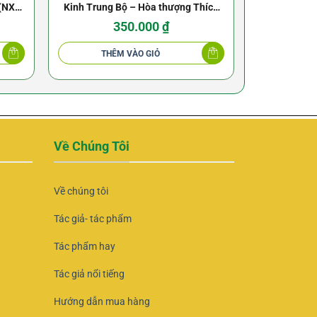
 (NXB
Kinh Trung Bộ – Hòa thượng Thích
Chính khắc t
trude
Minh Châu
350.000
₫
THÊM VÀO GIỎ
THÊ
Về Chúng Tôi
Về chúng tôi
Tác giả- tác phẩm
Tác phẩm hay
Tác giả nổi tiếng
Hướng dẫn mua hàng