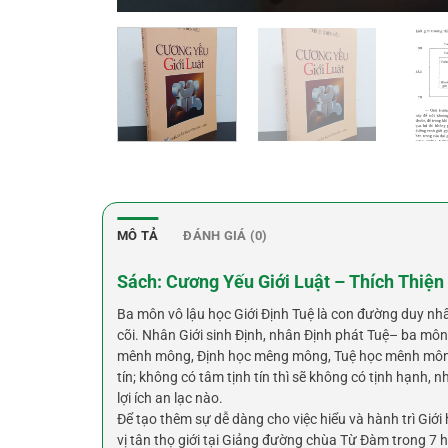
MÔ TẢ
ĐÁNH GIÁ (0)
Sách: Cương Yếu Giới Luật – Thích Thiện
Ba môn vô lậu học Giới Định Tuệ là con đường duy nh
cõi. Nhân Giới sinh Định, nhân Định phát Tuệ– ba môn 
mênh mông, Định học mêng mông, Tuệ học mênh mông; 
tín; không có tâm tịnh tín thì sẽ không có tịnh hạnh
lợi ích an lạc nào.
Để tạo thêm sự dễ dàng cho việc hiểu và hành trì Giới
vị tân thọ giới tại Giảng đường chùa Từ Đàm trong 7 h