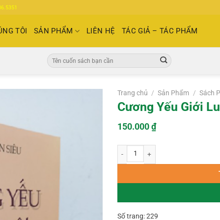
86.5351
ÚNG TÔI
SẢN PHẨM
LIÊN HỆ
TÁC GIẢ – TÁC PHẨM
Tìm
kiếm:
Trang chủ
/
Sản Phẩm
/
Sách P
Cương Yếu Giới Lu
150.000
₫
Cương Yếu Giới Luật – Thích Thiện S
Số trang: 229