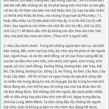
anh Mười, chú Mận, thằng Mơ, cậu Hỏng, cậu Đủ… Kể thì nhiều lắm,
nên khi viết đến những tên ấy thì phải dùng một chữ Hán có âm gần
với âm ấy rồi thêm vào bên trái chữ khẩu nhỏ (2), hay hai dấu chấm
có thể là chữ Khẩu đó thảo, mà chúng tôi gọi tạm là Phù hiệu ( 7 ),
hoặc dấu nháy cá (5) bên phải chữ Hán ấy, vì nó là chữ Cá (5) viết
thảo. Sau người ta còn thêm vào chữ đó chữ Xa (車), chữ Cự (巨),
chữ Cá (个) để đánh dấu chữ ấy không còn đọc theo âm Hán Việt
nữa, mà phải đọc theo âm Nôm. (Theo VOT ý người viết).
2. Nhu cầu hành chính : Trong khi những người làm văn tự, văn khế
bán ruộng, đất, vườn trại hay trâu, bò, nhà cửa thì phải có tên người
bán, người mua, và cả tên cánh đồng, xứ sở của thửa ruộng đất ấy
tọa lạc tại đâu như xóm trên, xóm dưới, xóm giữa, xóm trong, xóm
ngoài, xứ (tức cánh đồng), Đường Rồng, Đường Rắn, Mà Trâu, Mả
Bò, Cầu Bông, Đường Con, Đồng Lồ, Ao Trắng, Ao Đen, Cây Bún, Cây
Xoài, Cây Mận… Kể thì võ hạn và ngay trong các gia phả cũng cần
có nhiều tên trong dòng họ mà chỉ ông già, bà lão trong họ mới nhớ
được đúng tên, còn thế hệ sau chỉ trông vào chứ mà đoán đọc thì
rất khó đúng được. Bởi những chữ tên người, địa danh phần nhiều
viết có dấu nhảy hay phù hiệu như trên đã nói. Ngay trong địa bạ
thời Gia Long, Minh Mệnh, Tự Đức cũng đầy rẫy những tên người
mà chắc chắn là không ai dám tự cho mình đọc đúng hết được.