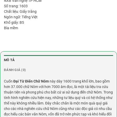
NXB Văn nghệ TP HCM
Số trang: 1603
Chất liệu: Giấy trắng
Ngôn ngữ: Tiếng Việt
Khổ giấy: B5
Bìa mềm
MÔ TẢ
ĐÁNH GIÁ (0)
Cuốn
Đại Từ Điển Chữ Nôm
này dày 1600 trang khổ lớn, bao gồm
hơn 37.000 chữ Nôm với hơn 7000 âm đọc, là một tài liệu tra cứu
thuận tiện và phong phú cho bất cứ ai sử dụng đến chữ Nôm. Trong
tình hình nghiên cứu hiện nay, những tư liệu quý và có hệ thống như
thế này không nhiều lắm. Đây chắc chắn là một món quà quý giá
cho các nhà nghiên cứu chữ Nôm cũng như các độc giả có nhu cầu
đọc hiểu các bản văn Nôm, vốn đã trở nên phức tạp và khó hiểu đối