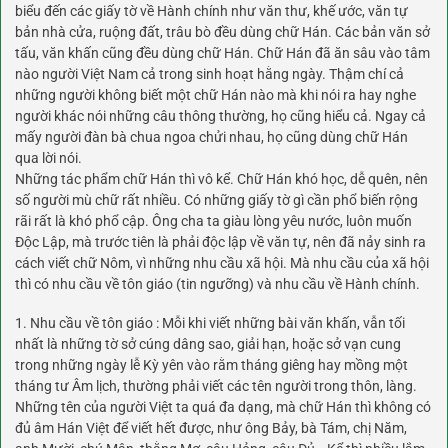
biểu đến các giấy tờ về Hành chính như văn thư, khế ước, văn tự
bản nhà cửa, ruộng đất, trâu bò đều dùng chữ Hán. Các bản văn sở
tấu, văn khấn cũng đều dùng chữ Hán. Chữ Hán đã ăn sâu vào tâm
nào người Việt Nam cả trong sinh hoạt hằng ngày. Thậm chí cả
những người không biết một chữ Hán nào mà khi nói ra hay nghe
người khác nói những câu thông thường, họ cũng hiểu cả. Ngay cả
mấy người đàn bà chua ngoa chửi nhau, họ cũng dùng chữ Hán
qua lời nói.
Những tác phẩm chữ Hán thì vô kể. Chữ Hán khó học, dễ quên, nên
số người mù chữ rất nhiều. Có những giấy tờ gì cần phổ biến rộng
rãi rất là khó phổ cập. Ông cha ta giàu lòng yêu nước, luôn muốn
Độc Lập, mà trước tiên là phải độc lập về văn tự, nên đã nảy sinh ra
cách viết chữ Nôm, vì những nhu cầu xã hội. Mà nhu cầu của xã hội
thì có nhu cầu về tôn giáo (tin ngưỡng) và nhu cầu về Hành chính.
1. Nhu cầu về tôn giáo : Mỗi khi viết những bài văn khấn, vẫn tối
nhất là những tờ sở cúng dâng sao, giải hạn, hoặc sở vạn cung
trong những ngày lễ Kỳ yên vào rằm tháng giêng hay mồng một
tháng tư Âm lịch, thường phải viết các tên người trong thôn, làng.
Những tên của người Việt ta quá đa dạng, mà chữ Hán thì không có
đủ âm Hán Việt để viết hết được, như ông Bảy, bà Tám, chị Năm,