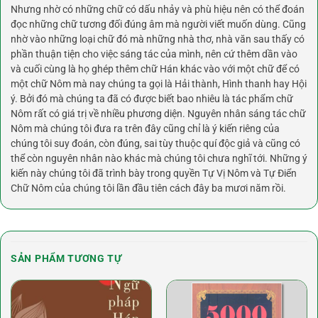
Nhưng nhờ có những chữ có dấu nhảy và phù hiệu nên có thể đoán
đọc những chữ tương đối đúng âm mà người viết muốn dùng. Cũng
nhờ vào những loại chữ đó mà những nhà thơ, nhà văn sau thấy có
phần thuận tiện cho việc sáng tác của mình, nên cứ thêm dần vào
và cuối cùng là họ ghép thêm chữ Hán khác vào với một chữ để có
một chữ Nôm mà nay chúng ta gọi là Hải thành, Hình thanh hay Hội
ý. Bởi đó mà chúng ta đã có được biết bao nhiêu là tác phẩm chữ
Nôm rất có giá trị về nhiều phương diện. Nguyên nhân sáng tác chữ
Nôm mà chúng tôi đưa ra trên đây cũng chỉ là ý kiến riêng của
chúng tôi suy đoán, còn đúng, sai tùy thuộc quí độc giả và cũng có
thể còn nguyên nhân nào khác mà chúng tôi chưa nghĩ tới. Những ý
kiến này chúng tôi đã trình bày trong quyền Tự Vị Nôm và Tự Điển
Chữ Nôm của chúng tôi lần đầu tiên cách đây ba mươi năm rồi.
SẢN PHẨM TƯƠNG TỰ