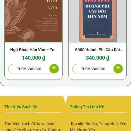
Ngữ Pháp Hán Văn – Tuệ
5000 Hoành Phi Câu Đối
Dũng
Hán Nôm
140.000
₫
340.000
₫
THÊM VÀO GIỎ
THÊM VÀO GIỎ
Thư Viện Sách Cổ
Thông Tin Liên Hệ
Thư Viện Sách Cổ là website
Địa chỉ:
Bùi Xá, Trung Hoà, Yên
bán sách cổ trực tuyến. Chúng
Mỹ, Hưng Yên.