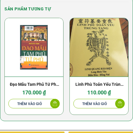
SẢN PHẨM TƯƠNG TỰ
Đạo Mẫu Tam Phủ Tứ Phủ
Linh Phù Toản Yếu Trùng
– Ngô Đức Thịnh
Tang – Pháp Sư Huyền Trí
170.000
₫
110.000
₫
THÊM VÀO GIỎ
THÊM VÀO GIỎ