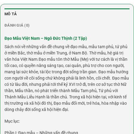
MÔ TẢ
ĐÁNH GIÁ (0)
Đạo Mẫu Việt Nam – Ngô Đức Thịnh (2 Tập)
Sách nói về những vấn đề chung về đạo mẫu, mẫu tam phủ, tứ phủ
ở miền Bắc, thờ mẫu ở miền Trung, ở Nam Bộ. Thờ mẫu, hệ giá trị
văn hóa Việt Nam.Đạo mẫu tôn thờ Mẫu (Mẹ) với tư cách là vị thần
tối cao, có quyền năng sáng tạo, cai quản, phù trợ cho con người,
mang lại sức khỏe, tài lộc trong đời sống trần gian. Đạo mẫu hướng
con người về cõi sống chứ không phải là linh hồn, cõi chết. Đạo mẫu
có từ lâu đời, nhưng phải tới thế kỷ XVI trở đi, trên cơ sở tục thờ Nữ
thần, Mẫu thần, nó phát triển thành Mẫu Tam phủ, Tứ phủ với
Thánh Mẫu Liễu Hạnh là thần chủ. Trong xã hội hiện tại, với kinh tế
thị trường và xã hội đô thị, Đạo mẫu đổi mới, trẻ hóa, hòa nhập vào
dòng chảy đời sống xã hội hiện đại.
Mục lục:
Phần I: Đạo mẫu – Những vấn đề chung