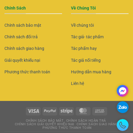
Chính Sách
Về Chúng Tôi
Chính sách bảo mật
Về chúng tôi
Chính sách đổi trả
Tác giả- tác phẩm
Chính sách giao hàng
Tác phẩm hay
Giải quyết khiếu nại
Tác giả nổi tiếng
Phương thức thanh toán
Hướng dẫn mua hàng
Liên hệ
CHÍNH SÁCH BẢO MẬT
CHÍNH SÁCH HOÀN TRẢ
CHÍNH SÁCH GIẢI QUYẾT KHIẾU NẠI
CHÍNH SÁCH GIAO HÀNG
PHƯƠNG THỨC THANH TOÁN