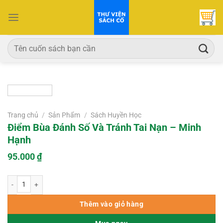
Bỏ
qua
nội
dung
Tìm
kiếm:
Trang chủ
/
Sản Phẩm
/
Sách Huyền Học
Điểm Bùa Đánh Số Và Tránh Tai Nạn – Minh
Hạnh
95.000
₫
Điểm Bùa Đánh Số Và Tránh Tai Nạn – Minh Hạnh số lượng
Thêm vào giỏ hàng