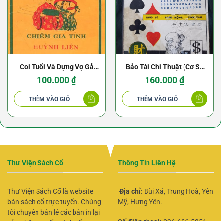
Coi Tuổi Và Dựng Vợ Gả
Bảo Tài Chi Thuật (Cơ Sở
Chồng – Huỳnh Liên Tử
Lý Thuyết Về Lô Đề) – Bùi
100.000
₫
160.000
₫
Xuân Triêm
THÊM VÀO GIỎ
THÊM VÀO GIỎ
Thư Viện Sách Cổ
Thông Tin Liên Hệ
Thư Viện Sách Cổ là website
Địa chỉ:
Bùi Xá, Trung Hoà, Yên
bán sách cổ trực tuyến. Chúng
Mỹ, Hưng Yên.
tôi chuyên bán lẻ các bản in lại