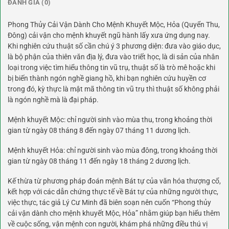
ĐÁNH GIÁ (0)
Phong Thủy Cải Vận Dành Cho Mệnh Khuyết Mộc, Hỏa (Quyển Thu,
Đông) cải vận cho mệnh khuyết ngũ hành lấy xưa ứng dụng nay.
Khi nghiên cứu thuật số cần chú ý 3 phương diện: đưa vào giáo dục,
là bộ phận của thiên văn địa lý, đưa vào triết học, là di sản của nhân
loại trong việc tìm hiểu thông tin vũ trụ, thuật số là trò mê hoặc khi
bị biến thành ngón nghề giang hồ, khi bạn nghiên cứu huyền cơ
trong đó, kỳ thực là mật mã thông tin vũ trụ thì thuật số không phải
là ngón nghề mà là đại pháp.
​Mệnh khuyết Mộc: chỉ người sinh vào mùa thu, trong khoảng thời
gian từ ngày 08 tháng 8 đến ngày 07 tháng 11 dương lịch.
Mệnh khuyết Hỏa: chỉ người sinh vào mùa đông, trong khoảng thời
gian từ ngày 08 tháng 11 đến ngày 18 tháng 2 dương lịch.
Kế thừa từ phương pháp đoán mệnh Bát tự của văn hóa thượng cổ,
kết hợp với các dẫn chứng thực tế về Bát tự của những người thực,
việc thực, tác giả Lý Cư Minh đã biên soạn nên cuốn “Phong thủy
cải vận dành cho mệnh khuyết Mộc, Hỏa” nhằm giúp bạn hiểu thêm
về cuộc sống, vận mệnh con người, khám phá những điều thú vị