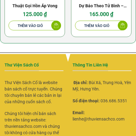
Thuật Gọi Hồn Áp Vong
Dự Báo Theo Tử Bình –
Trần Khang Ninh
125.000
₫
165.000
₫
THÊM VÀO GIỎ
THÊM VÀO GIỎ
Thư Viện Sách Cổ
Thông Tin Liên Hệ
Thư Viện Sách Cổ là website
Địa chỉ:
Bùi Xá, Trung Hoà, Yên
bán sách cổ trực tuyến. Chúng
Mỹ, Hưng Yên.
tôi chuyên bán lẻ các bản in lại
Số điện thoại:
036.686.5351
của những cuốn sách cổ.
Email:
Chúng tôi hiện chỉ bán sách
lienhe@thuviensachco.com
trên nền tảng website:
thuviensachco.com và chúng
tôi không có cửa hàng cụ thể