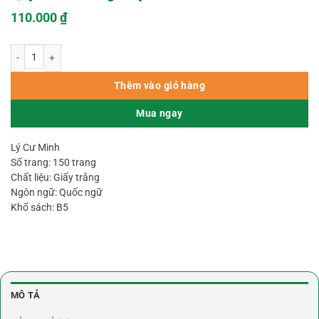
110.000
₫
Đổi Vận Cho Người Mệnh Khuyết Mộc Hỏa - Quyển Thu Đông – Lý Cư Minh s
Thêm vào giỏ hàng
Mua ngay
Lý Cư Minh
Số trang: 150 trang
Chất liệu: Giấy trắng
Ngôn ngữ: Quốc ngữ
Khổ sách: B5
MÔ TẢ