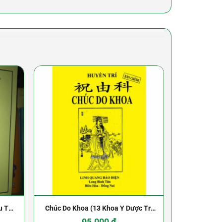
u Tử,
Chúc Do Khoa (13 Khoa Y Dược Trị
Chích Lể R
ên ,
Bệnh) – Hiên Viên Hoàng Đế – dịch
Lươn
95.000
₫