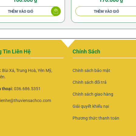
Kim Cang Trí
THÊM VÀO GIỎ
THÊM VÀO GIỎ
 Tin Liên Hệ
Chính Sách
ỉ:
Bùi Xá, Trung Hoà, Yên Mỹ,
Chính sách bảo mật
ên.
Chính sách đổi trả
 thoại:
036.686.5351
Chính sách giao hàng
lienhe@thuviensachco.com
Giải quyết khiếu nại
Phương thức thanh toán