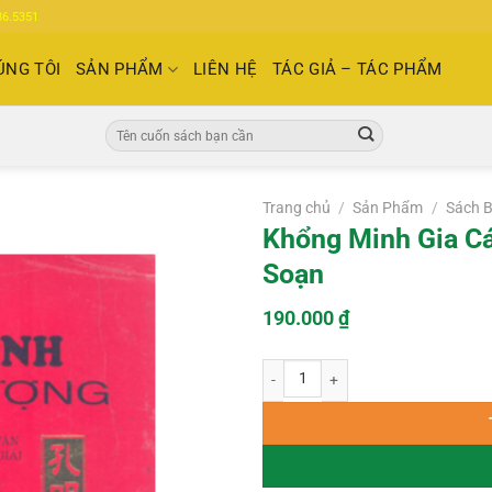
86.5351
ÚNG TÔI
SẢN PHẨM
LIÊN HỆ
TÁC GIẢ – TÁC PHẨM
Tìm
kiếm:
Trang chủ
/
Sản Phẩm
/
Sách B
Khổng Minh Gia Cá
Soạn
190.000
₫
Khổng Minh Gia Cát Lượng – Lê Xuân