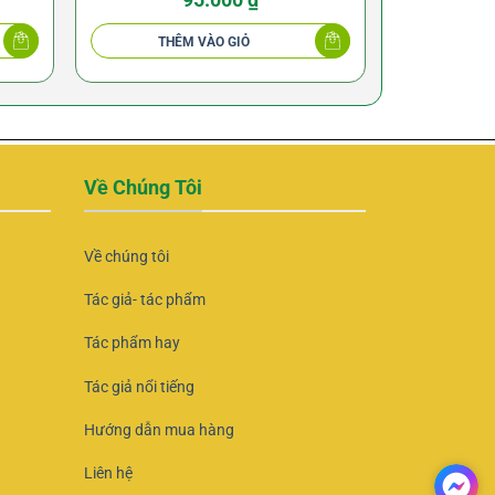
Pháp Sư Huyền Trí
THÊM VÀO GIỎ
THÊ
Về Chúng Tôi
Về chúng tôi
Tác giả- tác phẩm
Tác phẩm hay
Tác giả nổi tiếng
Hướng dẫn mua hàng
Liên hệ