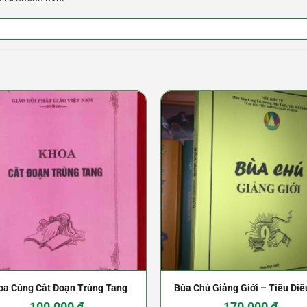
oa Cúng Cắt Đoạn Trùng Tang
Bùa Chú Giảng Giới – Tiêu Diê
Sương Mãn thiên , Yến Phi Thi
100.000
₫
170.000
₫