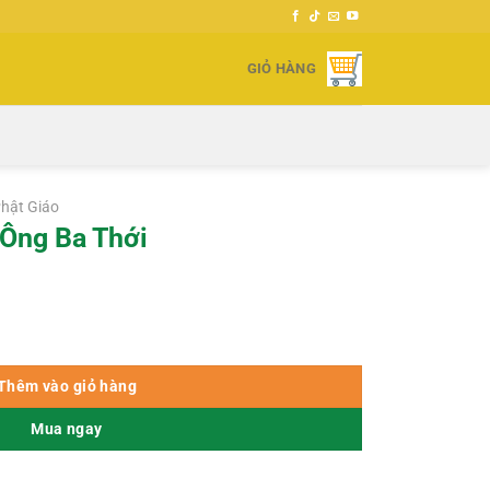
GIỎ HÀNG
hật Giáo
Ông Ba Thới
ượng
Thêm vào giỏ hàng
Mua ngay