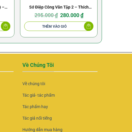
) –
Sớ Điệp Công Văn Tập 2 – Thích
Mật Tông Kim
Nguyên Tâm: Bản Thủ Bút Của Hoà
Giá
Giá
tập) –
295.000
₫
280.000
₫
gốc
hiện
Thượng Giác Tiên
là:
tại
295.000 ₫.
là:
THÊM VÀO GIỎ
THÊ
280.000 ₫.
Về Chúng Tôi
Về chúng tôi
Tác giả- tác phẩm
Tác phẩm hay
Tác giả nổi tiếng
Hướng dẫn mua hàng