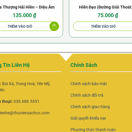
a Thượng Hải Hiền – Diệu Âm
Hiển Đạo (Đường Giải Thoát
Thanh Sĩ
135.000
₫
75.000
₫
THÊM VÀO GIỎ
THÊM VÀO GIỎ
 Tin Liên Hệ
Chính Sách
ỉ:
Bùi Xá, Trung Hoà, Yên Mỹ,
Chính sách bảo mật
ên.
Chính sách đổi trả
 thoại:
036.686.5351
Chính sách giao hàng
lienhe@thuviensachco.com
Giải quyết khiếu nại
Phương thức thanh toán