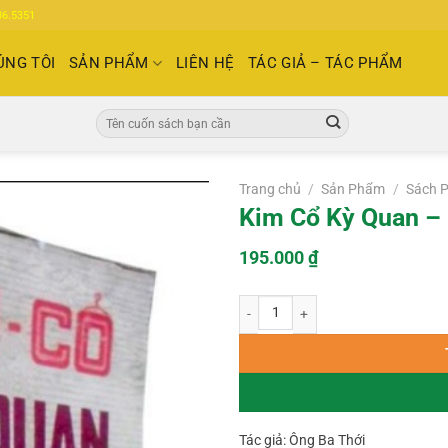
86.5351
ÚNG TÔI
SẢN PHẨM
LIÊN HỆ
TÁC GIẢ – TÁC PHẨM
Tìm
kiếm:
Trang chủ
/
Sản Phẩm
/
Sách P
Kim Cổ Kỳ Quan – 
195.000
₫
Kim Cổ Kỳ Quan – Ông Ba Thới số l
Tác giả: Ông Ba Thới