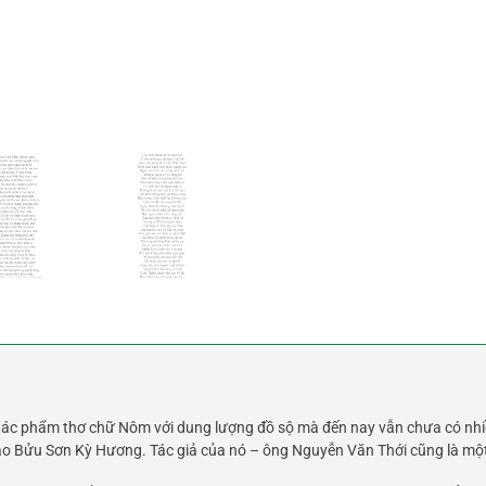
tác phẩm thơ chữ Nôm với dung lượng đồ sộ mà đến nay vẫn chưa có nhiề
ạo Bửu Sơn Kỳ Hương. Tác giả của nó – ông Nguyễn Văn Thới cũng là một 