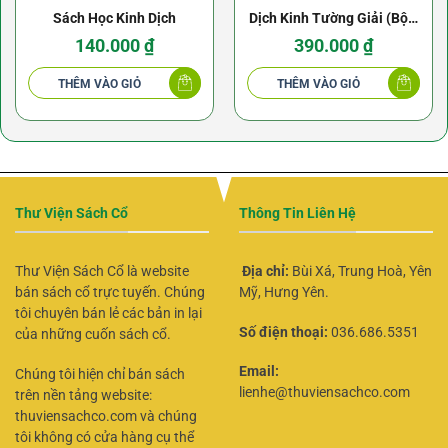
Sách Học Kinh Dịch
Dịch Kinh Tường Giải (Bộ 2
quyển)
140.000
₫
390.000
₫
THÊM VÀO GIỎ
THÊM VÀO GIỎ
Thư Viện Sách Cổ
Thông Tin Liên Hệ
Thư Viện Sách Cổ là website
Địa chỉ:
Bùi Xá, Trung Hoà, Yên
bán sách cổ trực tuyến. Chúng
Mỹ, Hưng Yên.
tôi chuyên bán lẻ các bản in lại
Số điện thoại:
036.686.5351
của những cuốn sách cổ.
Email:
Chúng tôi hiện chỉ bán sách
lienhe@thuviensachco.com
trên nền tảng website:
thuviensachco.com và chúng
tôi không có cửa hàng cụ thể