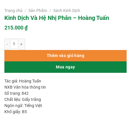
Trang chủ
/
Sản Phẩm
/
Sách Kinh Dịch
Kinh Dịch Và Hệ Nhị Phân – Hoàng Tuấn
215.000
₫
Kinh Dịch Và Hệ Nhị Phân – Hoàng Tuấn số lượng
Thêm vào giỏ hàng
Mua ngay
Tác giả: Hoàng Tuấn
NXB Văn hóa thông tin
Số trang: 842
Chất liệu: Giấy trắng
Ngôn ngữ: Tiếng Việt
Khổ giấy: B5