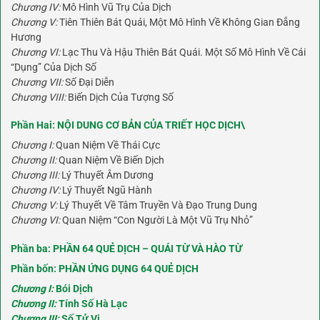
Chương IV:
Mô Hình Vũ Trụ Của Dịch
Chương V:
Tiên Thiên Bát Quái, Một Mô Hình Về Không Gian Đẳng
Hương
Chương VI:
Lạc Thu Và Hậu Thiên Bát Quái. Một Số Mô Hình Về Cái
“Dụng” Của Dịch Số
Chương VII:
Số Đại Diễn
Chương VIII:
Biến Dịch Của Tượng Số
Phần Hai:
NỘI DUNG CƠ BẢN CỦA TRIẾT HỌC DỊCH\
Chương I:
Quan Niệm Về Thái Cực
Chương II:
Quan Niệm Về Biến Dịch
Chương III:
Lý Thuyết Âm Dương
Chương IV:
Lý Thuyết Ngũ Hành
Chương V:
Lý Thuyết Về Tâm Truyền Và Đạo Trung Dung
Chương VI:
Quan Niệm “Con Người Là Một Vũ Trụ Nhỏ”
Phần ba:
PHẦN 64 QUẺ DỊCH – QUÁI TỪ VÀ HÀO TỪ
Phần bốn:
PHẦN ỨNG DỤNG 64 QUẺ DỊCH
Chương I:
Bói Dịch
Chương II:
Tính Số Hà Lạc
Chương III:
Số Tử Vi