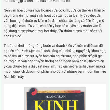
hết những gì là tinh hoa của nền văn hóa cổ.
Nền văn hóa đỏ vừa huy hoàng vừa cổ kính, vừa cụ thể vừa thần bí
bao trùm lên mọi mặt sinh hoạt của xã hội, từ luân lý đạo đức đến
văn học nghệ thuật từ kiến trúc đình chùa các làng xã đến lăng mộ
cung điện các triều vua, cho đến y học cổ truyền hay muôn vàn lễ
hội đang được phục hưng, hết thảy đều thấm đượm màu sắc triết
học Dịch cổ.
Thoát ra khỏi những ràng buộc và thành kiến về mê tín dị đoan để
nghiên cứu Kinh Dịch dưới ánh sáng của những nguyên lý khoa học,
ta sẽ tìm lại được sự uyên bác của người xưa, góp phần để giữ gìn
những gì là văn hóa truyền thống hàng ngàn năm để lại, theo thiển
ý của chúng tôi là điều rất nên làm. Tác giả viết ra tài liệu này, móng
muốn giúp ích được một phần nhỏ đối với những bạn muốn tìm hiểu
Dịch hiện nay.