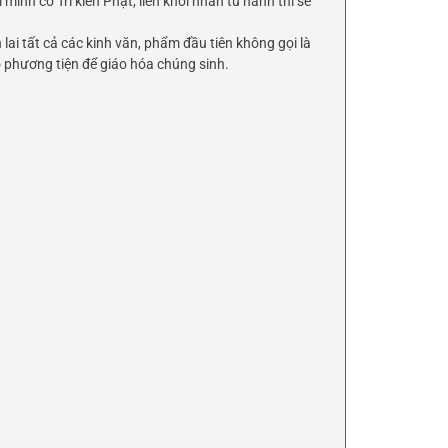
ình có Tri kiến Phật, liền khởi nhân tu hành thì sẽ
ai tất cả các kinh văn, phẩm đầu tiên không gọi là
phương tiện để giáo hóa chúng sinh.