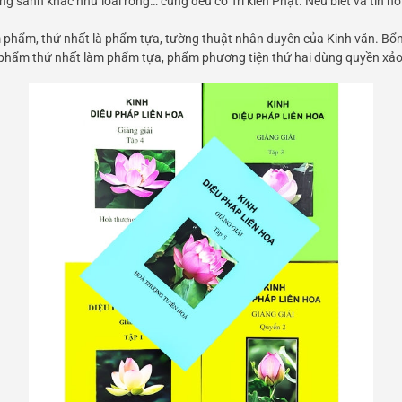
sanh khác như loài rồng… cũng đều có Tri kiến Phật. Nếu biết và tin nơi m
 phẩm, thứ nhất là phẩm tựa, tường thuật nhân duyên của Kinh văn. Bổn l
phẩm thứ nhất làm phẩm tựa, phẩm phương tiện thứ hai dùng quyền xảo 