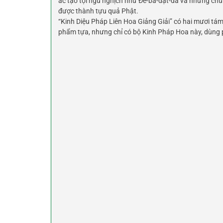
ác tạo tội ngũ nghịch như Đề-bà-đạt-đa và những chúng 
được thành tựu quả Phật.
“Kinh Diệu Pháp Liên Hoa Giảng Giải” có hai mươi tám
phẩm tựa, nhưng chỉ có bộ Kinh Pháp Hoa này, dùng 