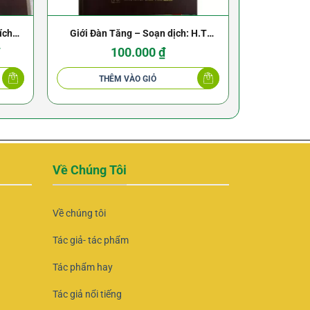
ích
Giới Đàn Tăng – Soạn dịch: H.T
Hiển Đạo 
 Hoà
Giá
Thích Thiện Hòa
₫
100.000
₫
hiện
tại
là:
THÊM VÀO GIỎ
THÊ
280.000 ₫.
Về Chúng Tôi
Về chúng tôi
Tác giả- tác phẩm
Tác phẩm hay
Tác giả nổi tiếng