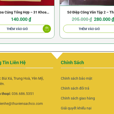
oa Cúng Tổng Hợp – 31 Khoa
Sớ Điệp Công Văn Tập 2 – Th
Cúng
Nguyên Tâm: Bản Thủ Bút Của
Giá
140.000
₫
295.000
₫
280.000
gốc
Thượng Giác Tiên
là:
295.000 ₫.
THÊM VÀO GIỎ
THÊM VÀO GIỎ
 Tin Liên Hệ
Chính Sách
ỉ:
Bùi Xá, Trung Hoà, Yên Mỹ,
Chính sách bảo mật
ên.
Chính sách đổi trả
 thoại:
036.686.5351
Chính sách giao hàng
lienhe@thuviensachco.com
Giải quyết khiếu nại