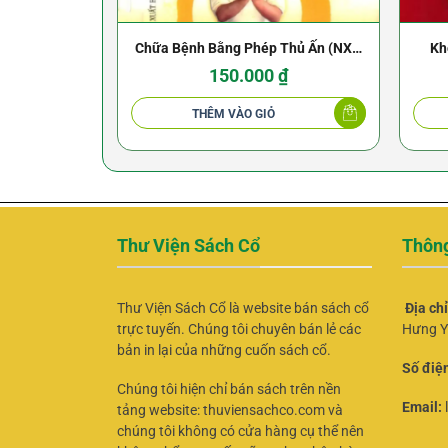
Chữa Bệnh Bằng Phép Thủ Ấn (NXB
Kh
Văn Hóa Thông Tin 2012) – Gertrude
150.000
₫
Hirschi
THÊM VÀO GIỎ
Thư Viện Sách Cổ
Thông
Thư Viện Sách Cổ là website bán sách cổ
Địa ch
trực tuyến. Chúng tôi chuyên bán lẻ các
Hưng Y
bản in lại của những cuốn sách cổ.
Số điện
Chúng tôi hiện chỉ bán sách trên nền
Email:
tảng website: thuviensachco.com và
chúng tôi không có cửa hàng cụ thể nên