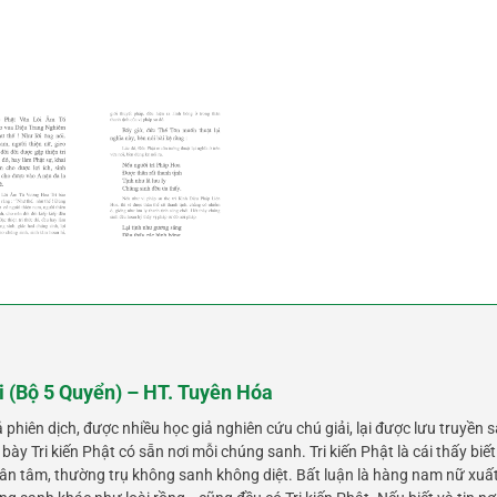
i (Bộ 5 Quyển) – HT. Tuyên Hóa
phiên dịch, được nhiều học giả nghiên cứu chú giải, lại được lưu truyền s
bày Tri kiến Phật có sẵn nơi mỗi chúng sanh. Tri kiến Phật là cái thấy bi
hân tâm, thường trụ không sanh không diệt. Bất luận là hàng nam nữ xuất 