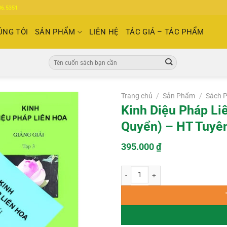
86.5351
ÚNG TÔI
SẢN PHẨM
LIÊN HỆ
TÁC GIẢ – TÁC PHẨM
Tìm
kiếm:
Trang chủ
/
Sản Phẩm
/
Sách P
Kinh Diệu Pháp Liê
Quyển) – HT Tuyê
395.000
₫
Kinh Diệu Pháp Liên Hoa Giảng Giải 