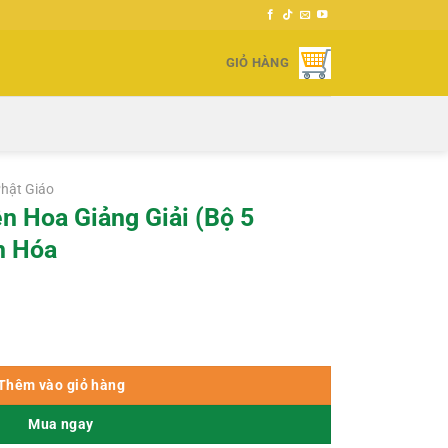
GIỎ HÀNG
hật Giáo
n Hoa Giảng Giải (Bộ 5
n Hóa
(Bộ 5 Quyển) – HT Tuyên Hóa số lượng
Thêm vào giỏ hàng
Mua ngay