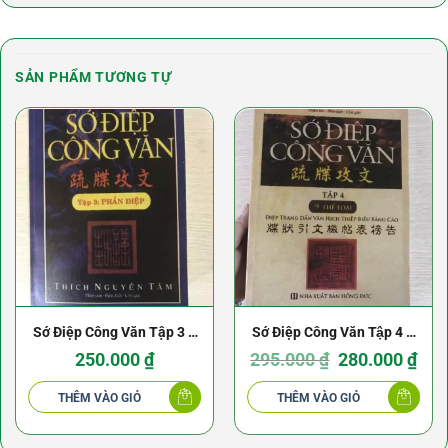
SẢN PHẨM TƯƠNG TỰ
Sớ Điệp Công Văn Tập 3 –
Sớ Điệp Công Văn Tập 4 –
Thích Nguyên Tâm – Phần
Thích Nguyên Tâm: Điệp
Giá
Giá
250.000
₫
295.000
₫
280.000
₫
gốc
hiện
là:
tại
Điệp
Trạng Dẫn Văn Hịch
295.000 ₫.
là:
THÊM VÀO GIỎ
THÊM VÀO GIỎ
280.0