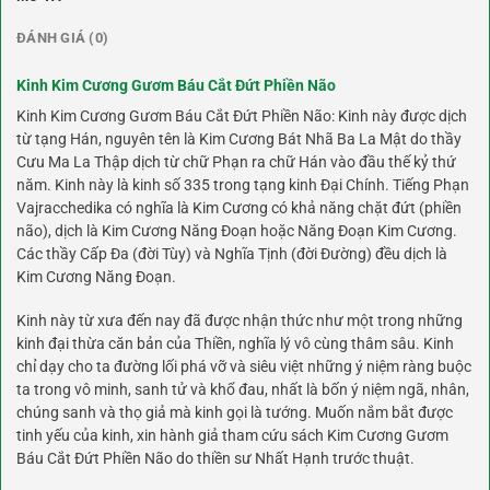
ĐÁNH GIÁ (0)
Kinh Kim Cương Gươm Báu Cắt Đứt Phiền Não
Kinh Kim Cương Gươm Báu Cắt Đứt Phiền Não: Kinh này được dịch
từ tạng Hán, nguyên tên là Kim Cương Bát Nhã Ba La Mật do thầy
Cưu Ma La Thập dịch từ chữ Phạn ra chữ Hán vào đầu thế kỷ thứ
năm. Kinh này là kinh số 335 trong tạng kinh Đại Chính. Tiếng Phạn
Vajracchedika có nghĩa là Kim Cương có khả năng chặt đứt (phiền
não), dịch là Kim Cương Năng Đoạn hoặc Năng Đoạn Kim Cương.
Các thầy Cấp Đa (đời Tùy) và Nghĩa Tịnh (đời Đường) đều dịch là
Kim Cương Năng Đoạn.
Kinh này từ xưa đến nay đã được nhận thức như một trong những
kinh đại thừa căn bản của Thiền, nghĩa lý vô cùng thâm sâu. Kinh
chỉ dạy cho ta đường lối phá vỡ và siêu việt những ý niệm ràng buộc
ta trong vô minh, sanh tử và khổ đau, nhất là bốn ý niệm ngã, nhân,
chúng sanh và thọ giả mà kinh gọi là tướng. Muốn nắm bắt được
tinh yếu của kinh, xin hành giả tham cứu sách Kim Cương Gươm
Báu Cắt Đứt Phiền Não do thiền sư Nhất Hạnh trước thuật.