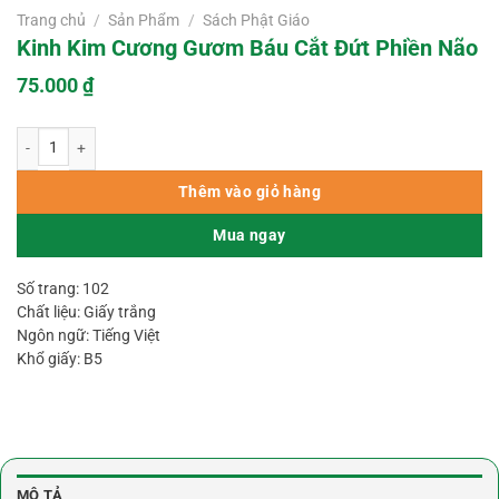
Trang chủ
/
Sản Phẩm
/
Sách Phật Giáo
Kinh Kim Cương Gươm Báu Cắt Đứt Phiền Não
75.000
₫
Kinh Kim Cương Gươm Báu Cắt Đứt Phiền Não số lượng
Thêm vào giỏ hàng
Mua ngay
Số trang: 102
Chất liệu: Giấy trắng
Ngôn ngữ: Tiếng Việt
Khổ giấy: B5
MÔ TẢ