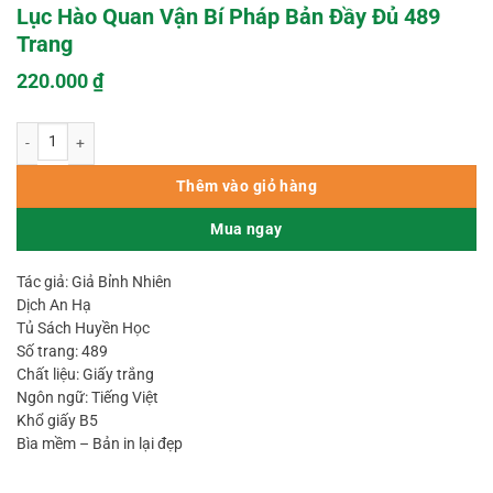
Lục Hào Quan Vận Bí Pháp Bản Đầy Đủ 489
Trang
220.000
₫
Lục Hào Quan Vận Bí Pháp Bản Đầy Đủ 489 Trang số lượng
Thêm vào giỏ hàng
Mua ngay
Tác giả: Giả Bỉnh Nhiên
Dịch An Hạ
Tủ Sách Huyền Học
Số trang: 489
Chất liệu: Giấy trắng
Ngôn ngữ: Tiếng Việt
Khổ giấy B5
Bìa mềm – Bản in lại đẹp