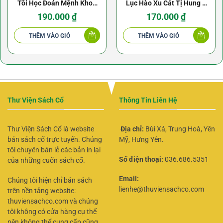
Tôi Học Đoán Mệnh Khoa
Lục Hào Xu Cát Tị Hung –
Tử Bình Trọn Bộ (2 cuốn) –
Hóa Giải Bí Truyền –
190.000
₫
170.000
₫
Trúc Lâm Tử
Vương Hổ Ứng
THÊM VÀO GIỎ
THÊM VÀO GIỎ
Thư Viện Sách Cổ
Thông Tin Liên Hệ
Thư Viện Sách Cổ là website
Địa chỉ:
Bùi Xá, Trung Hoà, Yên
bán sách cổ trực tuyến. Chúng
Mỹ, Hưng Yên.
tôi chuyên bán lẻ các bản in lại
Số điện thoại:
036.686.5351
của những cuốn sách cổ.
Email:
Chúng tôi hiện chỉ bán sách
lienhe@thuviensachco.com
trên nền tảng website:
thuviensachco.com và chúng
tôi không có cửa hàng cụ thể
nên không thể cung cấp cũng