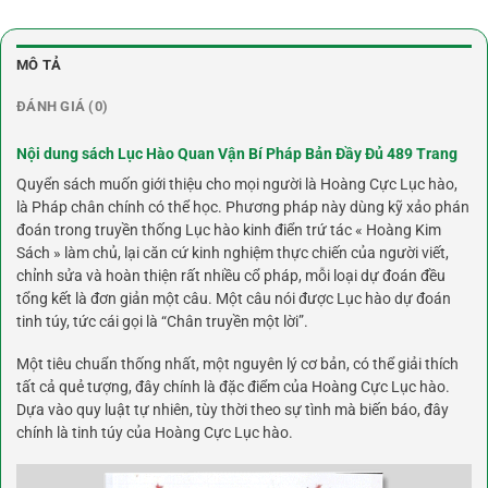
MÔ TẢ
ĐÁNH GIÁ (0)
Nội dung sách Lục Hào Quan Vận Bí Pháp Bản Đầy Đủ 489 Trang
Quyển sách muốn giới thiệu cho mọi người là Hoàng Cực Lục hào,
là Pháp chân chính có thể học. Phương pháp này dùng kỹ xảo phán
đoán trong truyền thống Lục hào kinh điển trứ tác « Hoàng Kim
Sách » làm chủ, lại căn cứ kinh nghiệm thực chiến của người viết,
chỉnh sửa và hoàn thiện rất nhiều cổ pháp, mỗi loại dự đoán đều
tổng kết là đơn giản một câu. Một câu nói được Lục hào dự đoán
tinh túy, tức cái gọi là “Chân truyền một lời”.
Một tiêu chuẩn thống nhất, một nguyên lý cơ bản, có thể giải thích
tất cả quẻ tượng, đây chính là đặc điểm của Hoàng Cực Lục hào.
Dựa vào quy luật tự nhiên, tùy thời theo sự tình mà biến báo, đây
chính là tinh túy của Hoàng Cực Lục hào.