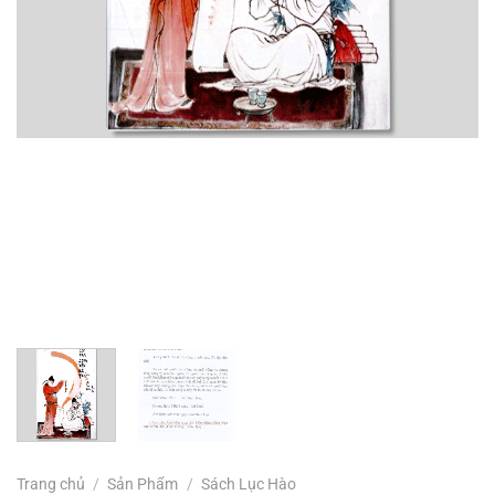
Trang chủ
/
Sản Phẩm
/
Sách Lục Hào