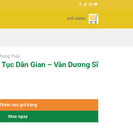
GIỎ HÀNG
Phong Thủy
Tục Dân Gian – Vân Dương Sĩ
ân Dương Sĩ số lượng
000 ₫.
Thêm vào giỏ hàng
Mua ngay