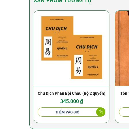
SẢN PHẨM TƯƠNG TỰ
Chu Dịch Phan Bội Châu (Bộ 2 quyển)
Tôn 
345.000
₫
THÊM VÀO GIỎ