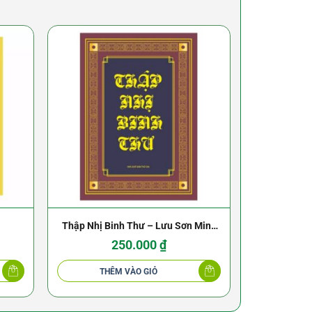
Thập Nhị Binh Thư – Lưu Sơn Minh
Tư Mã Bin
(NXB Thời Đại 2010)
1969) 
250.000
₫
THÊM VÀO GIỎ
THÊ