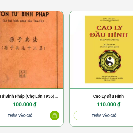
Tử Binh Pháp (Chợ Lớn 1955) –
Cao Ly Đầu Hình
Thi Đạt Chí
100.000
₫
110.000
₫
THÊM VÀO GIỎ
THÊM VÀO GIỎ