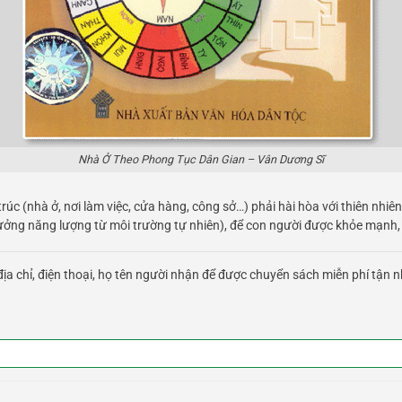
Nhà Ở Theo Phong Tục Dân Gian – Vân Dương Sĩ
rúc (nhà ở, nơi làm việc, cửa hàng, công sở…) phải hài hòa với thiên nhiê
hưởng năng lượng từ môi trường tự nhiên), để con người được khỏe mạnh,
ịa chỉ, điện thoại, họ tên người nhận để được chuyển sách miễn phí tận n