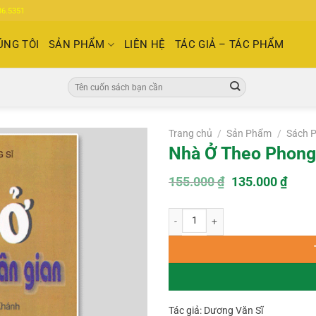
86.5351
ÚNG TÔI
SẢN PHẨM
LIÊN HỆ
TÁC GIẢ – TÁC PHẨM
Tìm
kiếm:
Trang chủ
/
Sản Phẩm
/
Sách 
Nhà Ở Theo Phong 
Giá
Giá
155.000
₫
135.000
₫
gốc
hiện
là:
tại
Nhà Ở Theo Phong Tục Dân Gian – V
155.000 ₫.
là:
135.
Tác giả: Dương Văn Sĩ