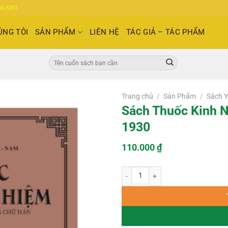
86.5351
ÚNG TÔI
SẢN PHẨM
LIÊN HỆ
TÁC GIẢ – TÁC PHẨM
Tìm
kiếm:
Trang chủ
/
Sản Phẩm
/
Sách Y
Sách Thuốc Kinh 
1930
110.000
₫
Sách Thuốc Kinh Nghiệm – Nguyễn A