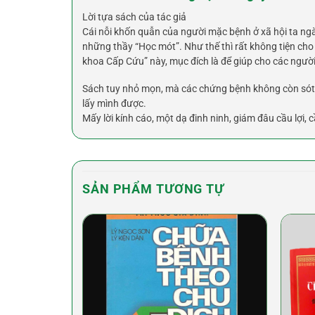
Lời tựa sách của tác giả
Cái nỗi khốn quẫn của người mặc bệnh ở xã hội ta ng
những thầy “Học mót”. Như thế thì rất không tiện ch
khoa Cấp Cứu” này, mục đích là để giúp cho các người
Sách tuy nhỏ mọn, mà các chứng bệnh không còn sót m
lấy mình được.
Mấy lời kính cáo, một dạ đinh ninh, giám đâu cầu lợi,
SẢN PHẨM TƯƠNG TỰ