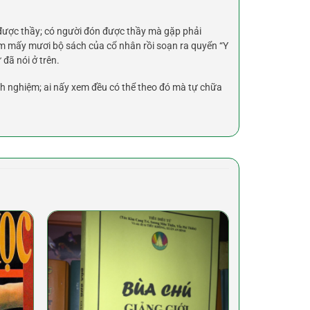
được thầy; có người đón được thầy mà gặp phải
ệm mấy mươi bộ sách của cổ nhân rồi soạn ra quyển “Y
đã nói ở trên.
h nghiệm; ai nấy xem đều có thể theo đó mà tự chữa