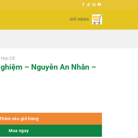
GIỎ HÀNG
 Học Cổ
Nghiệm – Nguyễn An Nhân –
n Nhân – 1930 số lượng
Thêm vào giỏ hàng
Mua ngay