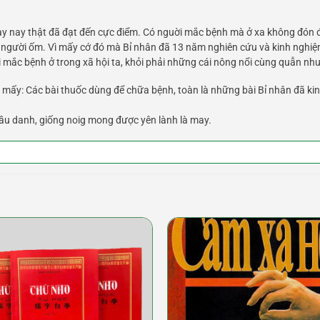
ày nay thật đã đạt đến cực điểm. Có nguời mắc bệnh mà ở xa không đón 
o người ốm. Vì mấy cớ đó mà Bỉ nhân đã 13 năm nghiên cứu và kinh nghi
 mắc bệnh ở trong xã hội ta, khỏi phải những cái nông nổi cùng quẫn như 
ấy: Các bài thuốc dùng để chữa bệnh, toàn là những bài Bỉ nhân đã kin
 cầu danh, giống noig mong được yên lành là may.