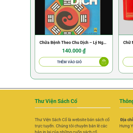
Chữa Bệnh Theo Chu Dịch – Lý Ngọc
Chữ 
Sơn & Lý Kiện Dân
140.000
₫
THÊM VÀO GIỎ
Thư Viện Sách Cổ
Thông
Thư Viện Sách Cổ là website bán sách cổ
Địa ch
trực tuyến. Chúng tôi chuyên bán lẻ các
Hưng Y
bản in lại của những cuốn sách cổ.