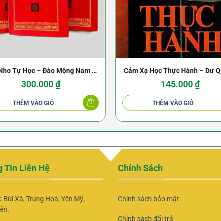
Nho Tự Học – Đào Mộng Nam (3
Cảm Xạ Học Thực Hành – Dư 
Tập)
Châu
300.000
₫
145.000
₫
THÊM VÀO GIỎ
THÊM VÀO GIỎ
 Tin Liên Hệ
Chính Sách
ỉ:
Bùi Xá, Trung Hoà, Yên Mỹ,
Chính sách bảo mật
ên.
Chính sách đổi trả