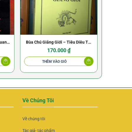
Quang
Bùa Chú Giảng Giới – Tiêu Diêu Tử,
Bùa Ngải 
Sương Mãn thiên , Yến Phi Thiên ,
170.000
₫
Kim Cang Trí
THÊM VÀO GIỎ
THÊ
Về Chúng Tôi
Về chúng tôi
Tác giả- tác phẩm