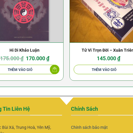
Hi Di Khảo Luận
Tử Vi Trọn Đời – Xuân Tri
Giá
Giá
175.000
₫
170.000
₫
145.000
₫
gốc
hiện
là:
tại
175.000 ₫.
là:
THÊM VÀO GIỎ
THÊM VÀO GIỎ
170.000 ₫.
 Tin Liên Hệ
Chính Sách
ỉ:
Bùi Xá, Trung Hoà, Yên Mỹ,
Chính sách bảo mật