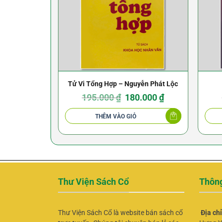
Tử Vi Tổng Hợp – Nguyễn Phát Lộc
Giá
Giá
195.000
₫
180.000
₫
gốc
hiện
là:
tại
195.000 ₫.
là:
THÊM VÀO GIỎ
180.000 ₫.
Thư Viện Sách Cổ
Thông
Thư Viện Sách Cổ là website bán sách cổ
Địa ch