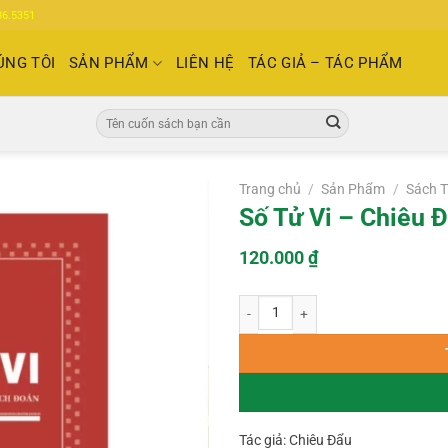
86.5351
ÚNG TÔI
SẢN PHẨM
LIÊN HỆ
TÁC GIẢ – TÁC PHẨM
Tìm
kiếm:
Trang chủ
/
Sản Phẩm
/
Sách T
Số Tử Vi – Chiêu 
120.000
₫
Số Tử Vi – Chiêu Đẩu – XB 1931 số 
Tác giả: Chiêu Đẩu