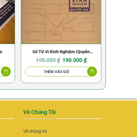
êm
Số Tử Vi Kinh Nghiệm (Quyển
Bộ Sách Hiế
Thượng + Quyển Hạ) – 1950
Giá
Giá
195.000
₫
190.000
₫
490.
gốc
hiện
là:
tại
195.000 ₫.
là:
THÊM VÀO GIỎ
THÊ
190.000 ₫.
Về Chúng Tôi
Về chúng tôi