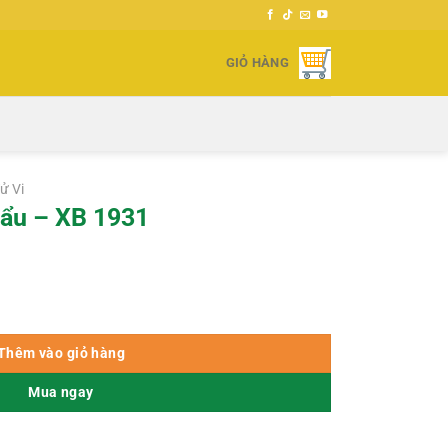
GIỎ HÀNG
ử Vi
Đẩu – XB 1931
lượng
Thêm vào giỏ hàng
Mua ngay