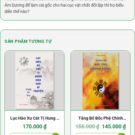
Âm Dương để làm cái gốc cho hai cục vật chất đối lập thì họ biểu
diễn thế nào?
SẢN PHẨM TƯƠNG TỰ
Lục Hào Xu Cát Tị Hung –
Tăng Bổ Bốc Phệ Chính
Hóa Giải Bí Truyền –
Tông – Vương Hồng Tự
Giá
Giá
170.000
₫
155.000
₫
145.000
₫
gốc
hiện
là:
tại
Vương Hổ Ứng
(Dịch Vĩnh Cao)
155.000 ₫.
là: