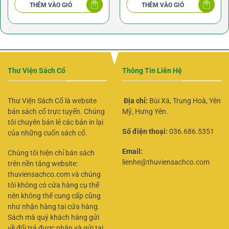
THÊM VÀO GIỎ
THÊM VÀO GIỎ
145.0
Thư Viện Sách Cổ
Thông Tin Liên Hệ
Thư Viện Sách Cổ là website
Địa chỉ:
Bùi Xá, Trung Hoà, Yên
bán sách cổ trực tuyến. Chúng
Mỹ, Hưng Yên.
tôi chuyên bán lẻ các bản in lại
Số điện thoại:
036.686.5351
của những cuốn sách cổ.
Email:
Chúng tôi hiện chỉ bán sách
lienhe@thuviensachco.com
trên nền tảng website:
thuviensachco.com và chúng
tôi không có cửa hàng cụ thể
nên không thể cung cấp cũng
như nhận hàng tại cửa hàng.
Sách mà quý khách hàng gửi
về đổi trả được nhận và gửi tại