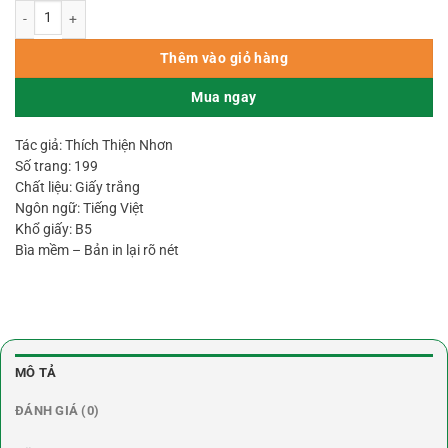
Thuật Số Lạc Thư - Kỳ Môn Độn Giáp Nguyên Thủy số lượng
Thêm vào giỏ hàng
Mua ngay
Tác giả: Thích Thiện Nhơn
Số trang: 199
Chất liệu: Giấy trắng
Ngôn ngữ: Tiếng Việt
Khổ giấy: B5
Bìa mềm – Bản in lại rõ nét
MÔ TẢ
ĐÁNH GIÁ (0)