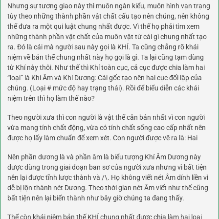
Nhưng sự tương giao này thì muôn ngàn kiểu, muôn hình vạn trạng
tùy theo những thành phần vật chất cấu tạo nên chúng, nên không
thể đưa ra một qui luật chung nhất được. Vì thế họ phải tìm xem
những thành phần vật chất của muôn vật từ cái gì chung nhất tạo
ra. Đó là cái mà người sau này gọi là KHÍ. Ta cũng chẳng rõ khái
niệm về bản thể chung nhất này họ gọi là gì. Ta lại cũng tạm dùng
từ Khí này thôi. Như thế thì Khí toàn cục, cả cục được chia làm hai
“loại” là Khí Âm và Khí Dương: Cái gốc tạo nên hai cục đối lập của
chúng. (Loại # mức độ hay trạng thái). Rồi để biểu diễn các khái
niệm trên thì họ làm thế nào?
Theo người xưa thì con người là vật thể căn bản nhất vì con người
vừa mang tính chất động, vừa có tính chất sống cao cấp nhất nên
được họ lấy làm chuẩn để xem xét. Con người được vẽ ra là: Hai
Nên phần dương là và phần âm là biểu tượng Khí Âm Dương này
được dùng trong giai đoạn ban sơ của người xưa nhưng vì bất tiện
nên lại được tĩnh lược thành và /\. Họ không viết nét Âm dính liền vì
dễ bị lộn thành nét Dương. Theo thời gian nét Âm viết như thế cũng
bất tiện nên lại biến thành như bây giờ chúng ta đang thấy.
Thế còn khái niệm bản thế KHÍ chung nhất được chia làm hai loại