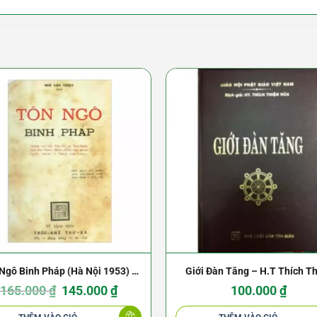
Ngô Binh Pháp (Hà Nội 1953) –
Giới Đàn Tăng – H.T Thích T
Ngô Văn Triện
Giá
Giá
Hòa
165.000
₫
145.000
₫
100.000
₫
gốc
hiện
là:
tại
165.000 ₫.
là: