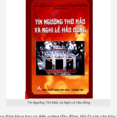
Tín Ngưỡng Thờ Mẫu Và Nghi Lễ Hầu Đồng
 Tọa đàm khoa học và diễn xướng Hầu đồng, Hội Di sản văn hóa