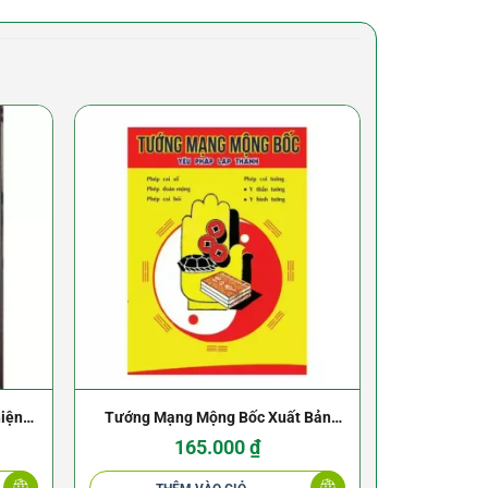
hiện
Tướng Mạng Mộng Bốc Xuất Bản
Ca
1958
165.000
₫