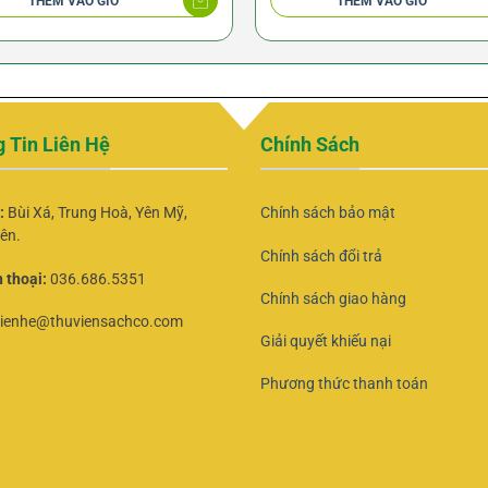
THÊM VÀO GIỎ
THÊM VÀO GIỎ
145.000 ₫.
 Tin Liên Hệ
Chính Sách
ỉ:
Bùi Xá, Trung Hoà, Yên Mỹ,
Chính sách bảo mật
ên.
Chính sách đổi trả
 thoại:
036.686.5351
Chính sách giao hàng
lienhe@thuviensachco.com
Giải quyết khiếu nại
Phương thức thanh toán