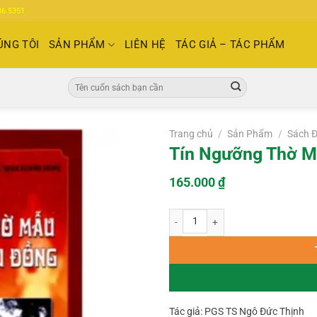
86.5351
ÚNG TÔI
SẢN PHẨM
LIÊN HỆ
TÁC GIẢ – TÁC PHẨM
Tìm
kiếm:
Trang chủ
/
Sản Phẩm
/
Sách 
Tín Ngưỡng Thờ M
165.000
₫
Tín Ngưỡng Thờ Mẫu Và Nghi Lễ Hầu
Tác giả: PGS TS Ngô Đức Thịnh