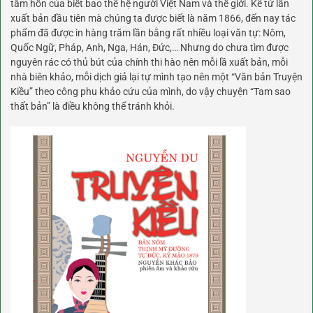
tâm hồn của biết bao thế hệ người Việt Nam và thế giới. Kể từ lần
xuất bản đầu tiên mà chúng ta được biết là năm 1866, đến nay tác
phẩm đã được in hàng trăm lần bằng rất nhiều loại văn tự: Nôm,
Quốc Ngữ, Pháp, Anh, Nga, Hán, Đức,… Nhưng do chưa tìm được
nguyên rác có thủ bút của chính thi hào nên mỗi lầ xuất bản, mỗi
nhà biên khảo, mỗi dịch giả lại tự mình tạo nên một “Văn bản Truyện
Kiều” theo công phu khảo cứu của mình, do vậy chuyện “Tam sao
thất bản” là điều không thể tránh khỏi.