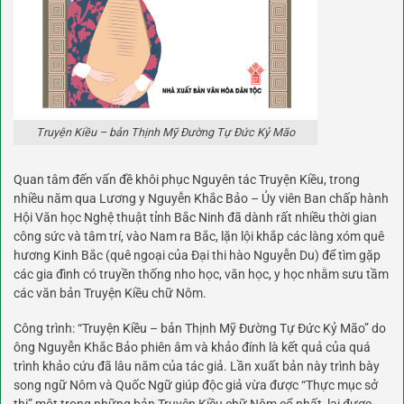
Truyện Kiều – bản Thịnh Mỹ Đường Tự Đức Kỷ Mão
Quan tâm đến vấn đề khôi phục Nguyên tác Truyện Kiều, trong
nhiều năm qua Lương y Nguyễn Khắc Bảo – Ủy viên Ban chấp hành
Hội Văn học Nghệ thuật tỉnh Bắc Ninh đã dành rất nhiều thời gian
công sức và tâm trí, vào Nam ra Bắc, lặn lội khắp các làng xóm quê
hương Kinh Bắc (quê ngoại của Đại thi hào Nguyễn Du) để tìm gặp
các gia đình có truyền thống nho học, văn học, y học nhằm sưu tầm
các văn bản Truyện Kiều chữ Nôm.
Công trình: “Truyện Kiều – bản Thịnh Mỹ Đường Tự Đức Kỷ Mão” do
ông Nguyễn Khắc Bảo phiên âm và khảo đính là kết quả của quá
trình khảo cứu đã lâu năm của tác giả. Lần xuất bản này trình bày
song ngữ Nôm và Quốc Ngữ giúp độc giả vừa được “Thực mục sở
thị” một trong những bản Truyện Kiều chữ Nôm cổ nhất, lại được