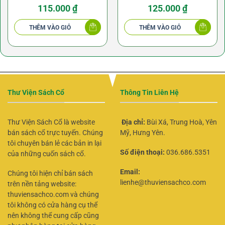
115.000
₫
125.000
₫
THÊM VÀO GIỎ
THÊM VÀO GIỎ
Thư Viện Sách Cổ
Thông Tin Liên Hệ
Thư Viện Sách Cổ là website
Địa chỉ:
Bùi Xá, Trung Hoà, Yên
bán sách cổ trực tuyến. Chúng
Mỹ, Hưng Yên.
tôi chuyên bán lẻ các bản in lại
Số điện thoại:
036.686.5351
của những cuốn sách cổ.
Email:
Chúng tôi hiện chỉ bán sách
lienhe@thuviensachco.com
trên nền tảng website:
thuviensachco.com và chúng
tôi không có cửa hàng cụ thể
nên không thể cung cấp cũng