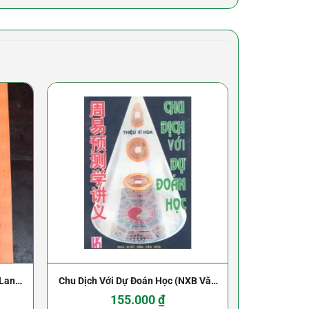
 Lang
Chu Dịch Với Dự Đoán Học (NXB Văn
Bộ 3 Cuốn S
Hóa 1995) – Thiệu Vĩ Hoa
155.000
₫
415.