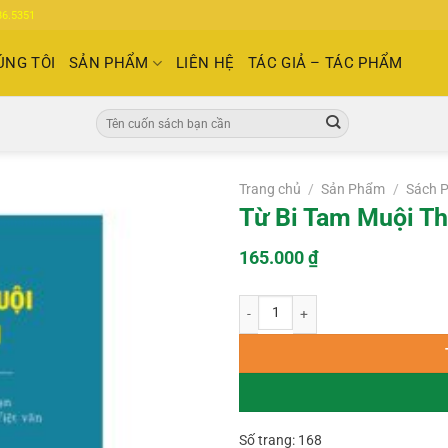
86.5351
ÚNG TÔI
SẢN PHẨM
LIÊN HỆ
TÁC GIẢ – TÁC PHẨM
Tìm
kiếm:
Trang chủ
/
Sản Phẩm
/
Sách P
Từ Bi Tam Muội T
165.000
₫
Từ Bi Tam Muội Thủy Sám số lượng
Số trang: 168