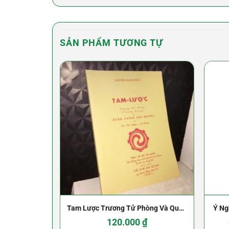
SẢN PHẨM TƯƠNG TỰ
Tam Lược Trương Tử Phòng Và Quân
Ý Ng
Chính Đời Đường – Lý Vệ Công – NXB
L
120.000
₫