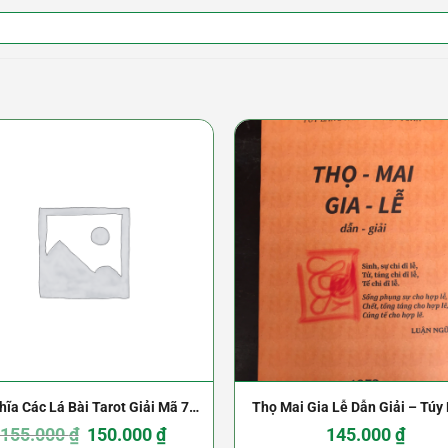
hĩa Các Lá Bài Tarot Giải Mã 78
Thọ Mai Gia Lễ Dẫn Giải – Túy
á Bài Tarot – Michael Huey
Giá
Giá
– Nguyễn Văn Toàn
155.000
₫
150.000
₫
145.000
₫
gốc
hiện