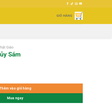
GIỎ HÀNG
hật Giáo
hủy Sám
Thêm vào giỏ hàng
Mua ngay