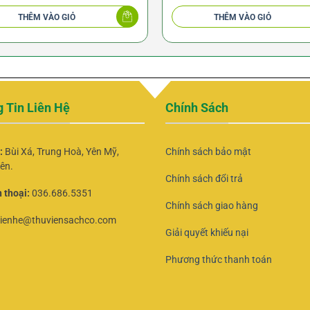
là:
tại
155.000 ₫.
là:
THÊM VÀO GIỎ
THÊM VÀO GIỎ
150.000 ₫.
 Tin Liên Hệ
Chính Sách
ỉ:
Bùi Xá, Trung Hoà, Yên Mỹ,
Chính sách bảo mật
ên.
Chính sách đổi trả
 thoại:
036.686.5351
Chính sách giao hàng
lienhe@thuviensachco.com
Giải quyết khiếu nại
Phương thức thanh toán