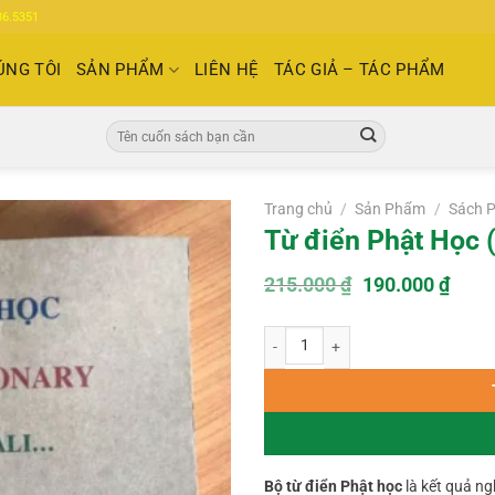
86.5351
ÚNG TÔI
SẢN PHẨM
LIÊN HỆ
TÁC GIẢ – TÁC PHẨM
Tìm
kiếm:
Trang chủ
/
Sản Phẩm
/
Sách P
Từ điển Phật Học (
Giá
Giá
215.000
₫
190.000
₫
gốc
hiện
là:
tại
Từ điển Phật Học (Anh – Việt ) số l
215.000 ₫.
là:
190.
Bộ từ điển Phật học
là kết quả n