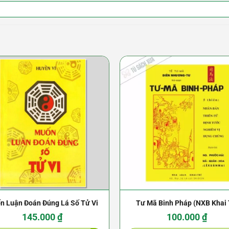
n Luận Đoán Đúng Lá Số Tử Vi
Tư Mã Binh Pháp (NXB Khai 
1969) – Điền Nhương Tư
145.000
₫
100.000
₫