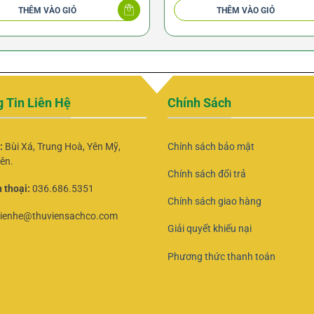
THÊM VÀO GIỎ
THÊM VÀO GIỎ
 Tin Liên Hệ
Chính Sách
ỉ:
Bùi Xá, Trung Hoà, Yên Mỹ,
Chính sách bảo mật
ên.
Chính sách đổi trả
 thoại:
036.686.5351
Chính sách giao hàng
lienhe@thuviensachco.com
Giải quyết khiếu nại
Phương thức thanh toán