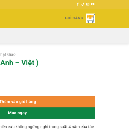
GIỎ HÀNG
hật Giáo
Anh – Việt )
ượng
000 ₫.
Thêm vào giỏ hàng
Mua ngay
ghiên cứu không ngừng nghỉ trong suất 4 năm của tác