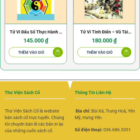
Tử Vi Đẩu Số Thực Hành –
Tử Vi Tinh Điển – Vũ Tài
Túy Lang – Nguyễn Văn
Lục 372 Trang
145.000
₫
180.000
₫
Toàn
THÊM VÀO GIỎ
THÊM VÀO GIỎ
Thư Viện Sách Cổ
Thông Tin Liên Hệ
Thư Viện Sách Cổ là website
Địa chỉ:
Bùi Xá, Trung Hoà, Yên
bán sách cổ trực tuyến. Chúng
Mỹ, Hưng Yên.
tôi chuyên bán lẻ các bản in lại
Số điện thoại:
036.686.5351
của những cuốn sách cổ.