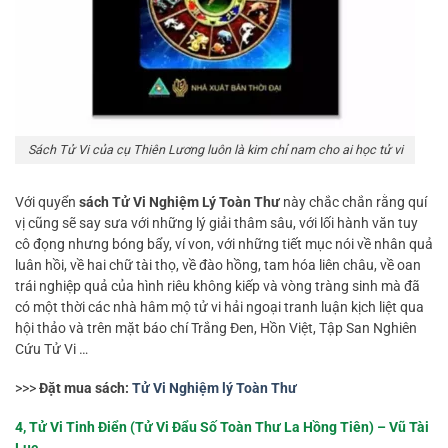
Sách Tử Vi của cụ Thiên Lương luôn là kim chỉ nam cho ai học tử vi
Với quyển
sách Tử Vi Nghiệm Lý Toàn Thư
này chắc chắn rằng quí
vị cũng sẽ say sưa với những lý giải thâm sâu, với lối hành văn tuy
cô đọng nhưng bóng bẩy, ví von, với những tiết mục nói về nhân quả
luân hồi, về hai chữ tài thọ, về đào hồng, tam hóa liên châu, về oan
trái nghiệp quả của hình riêu không kiếp và vòng tràng sinh mà đã
có một thời các nhà hâm mộ tử vi hải ngoại tranh luận kịch liệt qua
hội thảo và trên mặt báo chí Trắng Đen, Hồn Việt, Tập San Nghiên
Cứu Tử Vi …
>>>
Đặt mua sách:
Tử Vi Nghiệm lý Toàn Thư
4, Tử Vi Tinh Điển (Tử Vi Đẩu Số Toàn Thư La Hồng Tiên) – Vũ Tài