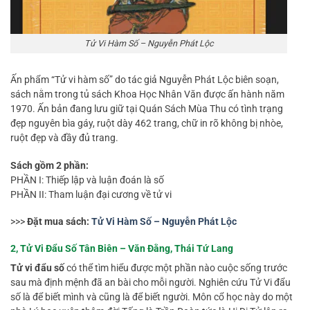
Tử Vi Hàm Số – Nguyễn Phát Lộc
Ấn phẩm “Tử vi hàm số” do tác giả Nguyễn Phát Lộc biên soạn,
sách nằm trong tủ sách Khoa Học Nhân Văn được ấn hành năm
1970. Ấn bản đang lưu giữ tại Quán Sách Mùa Thu có tình trạng
đẹp nguyên bìa gáy, ruột dày 462 trang, chữ in rõ không bị nhòe,
ruột đẹp và đầy đủ trang.
Sách gồm 2 phần:
PHẦN I: Thiếp lập và luận đoán là số
PHẦN II: Tham luận đại cương về tử vi
>>>
Đặt mua sách:
Tử Vi Hàm Số – Nguyễn Phát Lộc
2, Tử Vi Đẩu Số Tân Biên – Văn Đằng, Thái Tứ Lang
Tử vi đẩu số
có thể tìm hiểu được một phần nào cuộc sống trước
sau mà định mệnh đã an bài cho mỗi người. Nghiên cứu Tử Vi đẩu
số là để biết mình và cũng là để biết người. Môn cổ học này do một