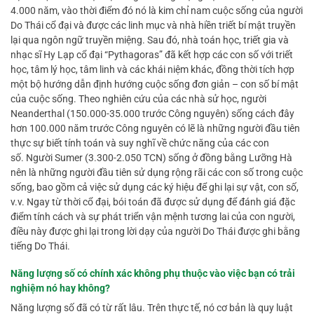
4.000 năm, vào thời điểm đó nó là kim chỉ nam cuộc sống của người
Do Thái cổ đại và được các linh mục và nhà hiền triết bí mật truyền
lại qua ngôn ngữ truyền miệng. Sau đó, nhà toán học, triết gia và
nhạc sĩ Hy Lạp cổ đại “Pythagoras” đã kết hợp các con số với triết
học, tâm lý học, tâm linh và các khái niệm khác, đồng thời tích hợp
một bộ hướng dẫn định hướng cuộc sống đơn giản – con số bí mật
của cuộc sống. Theo nghiên cứu của các nhà sử học, người
Neanderthal (150.000-35.000 trước Công nguyên) sống cách đây
hơn 100.000 năm trước Công nguyên có lẽ là những người đầu tiên
thực sự biết tính toán và suy nghĩ về chức năng của các con
số. Người Sumer (3.300-2.050 TCN) sống ở đồng bằng Lưỡng Hà
nên là những người đầu tiên sử dụng rộng rãi các con số trong cuộc
sống, bao gồm cả việc sử dụng các ký hiệu để ghi lại sự vật, con số,
v.v. Ngay từ thời cổ đại, bói toán đã được sử dụng để đánh giá đặc
điểm tính cách và sự phát triển vận mệnh tương lai của con người,
điều này được ghi lại trong lời dạy của người Do Thái được ghi bằng
tiếng Do Thái.
Năng lượng số
có chính xác không phụ thuộc vào việc bạn có trải
nghiệm nó hay không?
Năng lượng số đã có từ rất lâu. Trên thực tế, nó cơ bản là quy luật