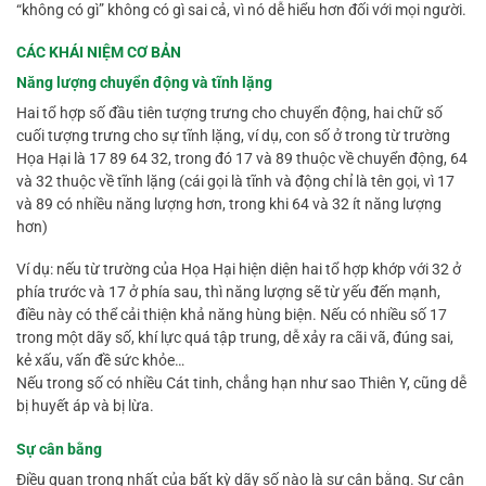
“không có gì” không có gì sai cả, vì nó dễ hiểu hơn đối với mọi người.
CÁC KHÁI NIỆM CƠ BẢN
Năng lượng chuyển động và tĩnh lặng
Hai tổ hợp số đầu tiên tượng trưng cho chuyển động, hai chữ số
cuối tượng trưng cho sự tĩnh lặng, ví dụ, con số ở trong từ trường
Họa Hại là 17 89 64 32, trong đó 17 và 89 thuộc về chuyển động, 64
và 32 thuộc về tĩnh lặng (cái gọi là tĩnh và động chỉ là tên gọi, vì 17
và 89 có nhiều năng lượng hơn, trong khi 64 và 32 ít năng lượng
hơn)
Ví dụ: nếu từ trường của Họa Hại hiện diện hai tổ hợp khớp với 32 ở
phía trước và 17 ở phía sau, thì năng lượng sẽ từ yếu đến mạnh,
điều này có thể cải thiện khả năng hùng biện. Nếu có nhiều số 17
trong một dãy số, khí lực quá tập trung, dễ xảy ra cãi vã, đúng sai,
kẻ xấu, vấn đề sức khỏe…
Nếu trong số có nhiều Cát tinh, chẳng hạn như sao Thiên Y, cũng dễ
bị huyết áp và bị lừa.
Sự cân bằng
Điều quan trọng nhất của bất kỳ dãy số nào là sự cân bằng. Sự cân