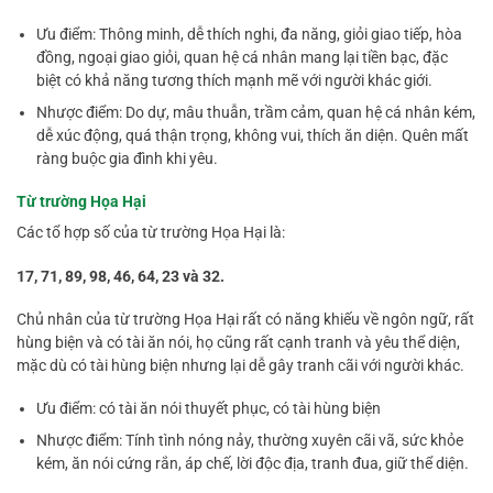
Ưu điểm: Thông minh, dễ thích nghi, đa năng, giỏi giao tiếp, hòa
đồng, ngoại giao giỏi, quan hệ cá nhân mang lại tiền bạc, đặc
biệt có khả năng tương thích mạnh mẽ với người khác giới.
Nhược điểm: Do dự, mâu thuẫn, trầm cảm, quan hệ cá nhân kém,
dễ xúc động, quá thận trọng, không vui, thích ăn diện. Quên mất
ràng buộc gia đình khi yêu.
Từ trường Họa Hại
Các tổ hợp số của từ trường Họa Hại là:
17, 71, 89, 98, 46, 64, 23 và 32.
Chủ nhân của từ trường Họa Hại rất có năng khiếu về ngôn ngữ, rất
hùng biện và có tài ăn nói, họ cũng rất cạnh tranh và yêu thể diện,
mặc dù có tài hùng biện nhưng lại dễ gây tranh cãi với người khác.
Ưu điểm: có tài ăn nói thuyết phục, có tài hùng biện
Nhược điểm: Tính tình nóng nảy, thường xuyên cãi vã, sức khỏe
kém, ăn nói cứng rắn, áp chế, lời độc địa, tranh đua, giữ thể diện.