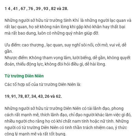
1 4 , 41 , 67 , 76 , 39 , 93 , 82 và 28.
Những người sở hữu từ trường Sinh Khí là những người lạc quan và
rất lạc quan, họ sẽ không nản lòng khi gặp khó khăn hay thất bại
mà rất bao dung, luôn có những quý nhân giúp đỡ.
Ưu điểm: cao thượng , lạc quan, suy nghĩ sôi nổi, cởi mở, vui vẻ, dễ
gần.
Nhược điểm: Không tham vọng lắm, lười biếng, dễ gần, không quyết
đoán, thiếu động lực, không đòi hỏi điều gì, dễ hài lòng.
Từ trường Diên Niên
Các tổ hợp số của từ trường Diên Niên là:
19, 91, 78, 87, 34, 43, 26 và 62.
Những người sở hữu từ trường Diên Niên có tài lãnh đạo, phong
cách rất mạnh mẽ, thích lãnh đạo, chỉ đạo người khác làm việc gì đó,
nhiều người cho rằng họ có khí chất nam tính hoặc nữ tính. Những
người có từ trường Diên Niên có tinh thần trách nhiệm cao, ý thức
công lý mạnh mẽ và rất tốt bụng.