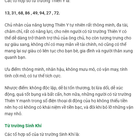
Các tổ hợp số từ trường Thiên Y là:
13, 31, 68, 86 , 49, 94, 27 , 72.
Chủ nhân của năng lượng Thiên Y tự nhiên rất thông minh, đa tài,
chăm chỉ, rất có năng lực, cho nên người có từ trường Thiên Y có
thể dễ dàng trở thành trợ thủ của ông chủ, họ còn tượng trưng cho
sự giàu sang, không chỉ có may mắn về tài chính, nó cũng có thể
mang lại sự giàu có liên tục cho bạn bè, gia đình và người thân xung
quanh bạn.
Ưu điểm: thông minh, nhân hậu, không mưu mô, có vận may, tính
tình cởi mở, có tư thế tích cực.
Nhược điểm: không độc lập, dễ bị tổn thương, bị lừa dối, dễ xúc
động, quá tốt bụng và bất cẩn, hơn nữa, những người có từ trường
Thiên Y mạnh trong số điện thoại di động của họ không thiếu tiền
nên họ có không có khái niệm về tiền bạc, và đôi khi bỏ lỡ những vận
may nhỏ.
Từ trường Sinh Khí
Các tổ hợp số của từ trường Sinh Khí là: