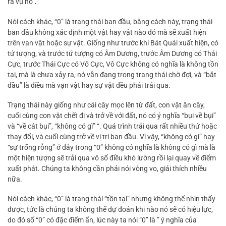
ra vụ nổ
.
Nói cách khác, “0” là trạng thái ban đầu, bằng cách này, trạng thái
ban đầu không xác định một vật hay vật nào đó mà sẽ xuất hiện
trên vạn vật hoặc sự vật. Giống như trước khi Bát Quái xuất hiện, có
tứ tượng, và trước tứ tượng có Âm Dương, trước Âm Dương có Thái
Cực, trước Thái Cực có Vô Cực, Vô Cực không có nghĩa là không tồn
tại, mà là chưa xảy ra, nó vẫn đang trong trạng thái chờ đợi, và “bắt
đầu” là điều mà vạn vật hay sự vật đều phải trải qua.
Trạng thái này giống như cái cây mọc lên từ đất, con vật ăn cây,
cuối cùng con vật chết đi và trở về với đất, nó có ý nghĩa “bụi về bụi”
và “về cát bụi”, “không có gì” “. Quá trình trải qua rất nhiều thứ hoặc
thay đổi, và cuối cùng trở về vị trí ban đầu. Vì vậy, “không có gì” hay
“sự trống rỗng” ở đây trong “0” không có nghĩa là không có gì mà là
một hiện tượng sẽ trải qua vô số điều khó lường rồi lại quay về điểm
xuất phát. Chúng ta không cần phải nói vòng vo, giải thích nhiều
nữa.
Nói cách khác, “0” là trạng thái “tồn tại” nhưng không thể nhìn thấy
được, tức là chúng ta không thể dự đoán khi nào nó sẽ có hiệu lực,
do đó số “0” có đặc điểm ẩn, lúc này ta nói “0” là ” ý nghĩa của