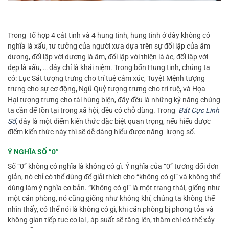
Trong tổ hợp 4 cát tinh và 4 hung tinh, hung tinh ở đây không có
nghĩa là xấu, tư tưởng của người xưa dựa trên sự đối lập của âm
dương, đối lập với dương là âm, đối lập với thiện là ác, đối lập với
đẹp là xấu, … đây chỉ là khái niệm. Trong bốn Hung tinh, chúng ta
có: Lục Sát tượng trưng cho trí tuệ cảm xúc, Tuyệt Mệnh tượng
trưng cho sự cơ động, Ngũ Quỷ tượng trưng cho trí tuệ, và Họa
Hại tượng trưng cho tài hùng biện, đây đều là những kỹ năng chúng
ta cần để tồn tại trong xã hội, đều có chỗ dùng. Trong
Bát Cực Linh
Số
, đây là một điểm kiến ​​thức đặc biệt quan trọng, nếu hiểu được
điểm kiến ​​thức này thì sẽ dễ dàng hiểu được năng lượng số.
Ý NGHĨA SỐ “0”
Số “0” không có nghĩa là không có gì. Ý nghĩa của “0” tương đối đơn
giản, nó chỉ có thể dùng để giải thích cho “không có gì” và không thể
dùng làm ý nghĩa cơ bản. “Không có gì” là một trạng thái, giống như
một căn phòng, nó cũng giống như không khí, chúng ta không thể
nhìn thấy, có thể nói là không có gì, khi căn phòng bị phong tỏa và
không gian tiếp tục co lại , áp suất sẽ tăng lên, thậm chí có thể xảy