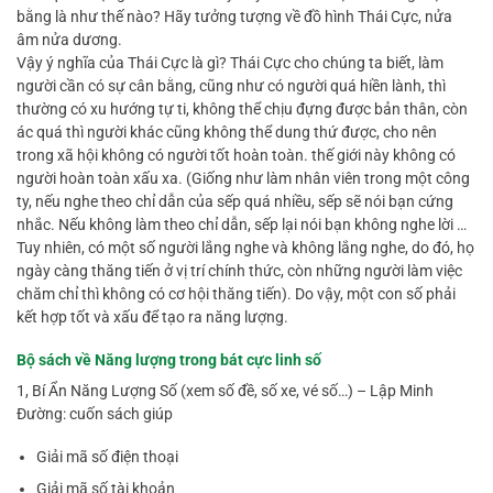
bằng là như thế nào? Hãy tưởng tượng về đồ hình Thái Cực, nửa
âm nửa dương.
Vậy ý nghĩa của Thái Cực là gì? Thái Cực cho chúng ta biết, làm
người cần có sự cân bằng, cũng như có người quá hiền lành, thì
thường có xu hướng tự ti, không thể chịu đựng được bản thân, còn
ác quá thì người khác cũng không thể dung thứ được, cho nên
trong xã hội không có người tốt hoàn toàn. thế giới này không có
người hoàn toàn xấu xa. (Giống như làm nhân viên trong một công
ty, nếu nghe theo chỉ dẫn của sếp quá nhiều, sếp sẽ nói bạn cứng
nhắc. Nếu không làm theo chỉ dẫn, sếp lại nói bạn không nghe lời …
Tuy nhiên, có một số người lắng nghe và không lắng nghe, do đó, họ
ngày càng thăng tiến ở vị trí chính thức, còn những người làm việc
chăm chỉ thì không có cơ hội thăng tiến). Do vậy, một con số phải
kết hợp tốt và xấu để tạo ra năng lượng.
Bộ sách về Năng lượng trong bát cực linh số
1, Bí Ẩn Năng Lượng Số (xem số đề, số xe, vé số…) – Lập Minh
Đường: cuốn sách giúp
Giải mã số điện thoại
Giải mã số tài khoản