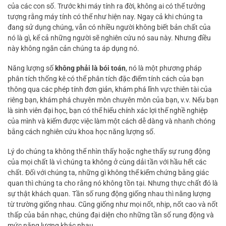
của các con số. Trước khi máy tính ra đời, không ai có thể tưởng
tượng rằng máy tính có thể như hiện nay. Ngay cả khi chúng ta
đang sử dụng chúng, vẫn có nhiều người không biết bản chất của
nó là gì, kể cả những người sẽ nghiên cứu nó sau này. Nhưng điều
này không ngăn cản chúng ta áp dụng nó.
Năng lượng số
không phải là bói toán
, nó là một phương pháp
phân tích thống kê có thể phân tích đặc điểm tính cách của bạn
thông qua các phép tính đơn giản, khám phá lĩnh vực thiên tài của
riêng bạn, khám phá chuyên môn chuyên môn của bạn, v.v. Nếu bạn
là sinh viên đại học, bạn có thể hiểu chính xác lợi thế nghề nghiệp
của mình và kiếm được việc làm một cách dễ dàng và nhanh chóng
bằng cách nghiên cứu khoa học năng lượng số.
Lý do chúng ta không thể nhìn thấy hoặc nghe thấy sự rung động
của mọi chất là vì chúng ta không ở cùng dải tần với hầu hết các
chất. Đối với chúng ta, những gì không thể kiểm chứng bằng giác
quan thì chúng ta cho rằng nó không tồn tại. Nhưng thực chất đó là
sự thật khách quan. Tần số rung động giống nhau thì năng lượng
từ trường giống nhau. Cũng giống như mọi nốt, nhịp, nốt cao và nốt
thấp của bản nhạc, chúng đại diện cho những tần số rung động và
mức năng lượng khác nhau.