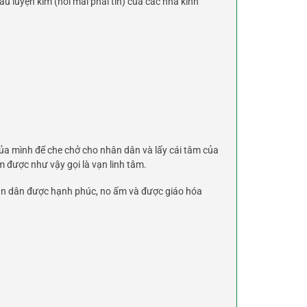
u luyện kim (nói mãi phải tin) của các nhà kinh
của mình để che chở cho nhân dân và lấy cái tâm của
 được như vậy gọi là vạn linh tâm.
hân dân được hạnh phúc, no ấm và được giáo hóa