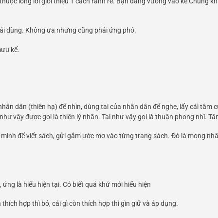
uộc lòng lời giới thiệu 1 cách rành rẽ. Bạn đang vướng vào kế Chúng khẩ
 phải dùng. Không ưa nhưng cũng phải ứng phó.
ưu kế.
ân dân (thiên hạ) để nhìn, dùng tai của nhân dân để nghe, lấy cái tâm 
 vậy được gọi là thiên lý nhãn. Tai như vậy gọi là thuận phong nhĩ. Tâm
a mình để viết sách, gửi gắm ước mơ vào từng trang sách. Đó là mong n
ứng là hiểu hiện tại. Có biết quá khứ mới hiểu hiện
n thích hợp thì bỏ, cái gì còn thích hợp thì gìn giữ và áp dụng.