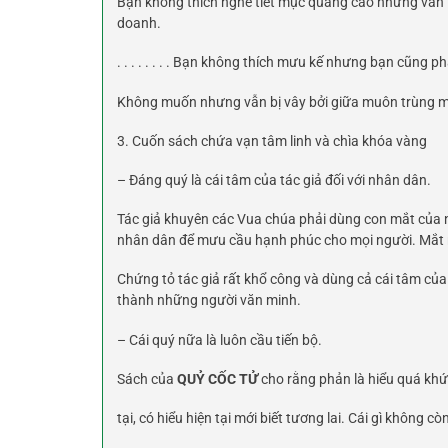
Bạn không thích nghe tiết mục quảng cáo nhưng vẫn th
doanh.
. . . . . . . . Bạn không thích mưu kế nhưng bạn cũng
Không muốn nhưng vẫn bị vây bởi giữa muôn trùng m
3. Cuốn sách chứa vạn tâm linh và chìa khóa vàng
– Đáng quý là cái tâm của tác giả đối với nhân dân.
Tác giả khuyên các Vua chúa phải dùng con mắt của nh
nhân dân để mưu cầu hạnh phúc cho mọi người. Mắt như
Chứng tỏ tác giả rất khổ công và dùng cả cái tâm củ
thành những người văn minh.
– Cái quý nữa là luôn cầu tiến bộ.
Sách của
QUỶ CỐC TỬ
cho rằng phản là hiểu quá khứ, 
tại, có hiểu hiện tại mới biết tương lai. Cái gì không cò