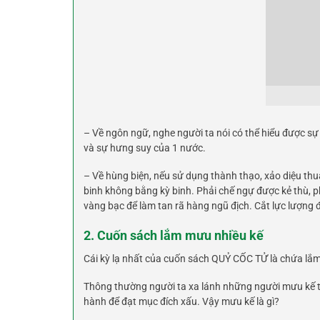
– Về ngôn ngữ, nghe người ta nói có thể hiểu được sự
và sự hưng suy của 1 nước.
– Về hùng biện, nếu sử dụng thành thạo, xảo diệu thu
binh không bằng kỳ binh. Phải chế ngự được kẻ thù, p
vàng bạc để làm tan rã hàng ngũ địch. Cắt lực lượng đị
2. Cuốn sách lắm mưu nhiều kế
Cái kỳ lạ nhất của cuốn sách QUỶ CỐC TỬ là chứa lắm
Thông thường người ta xa lánh những người mưu kế thủ 
hành để đạt mục đích xấu. Vậy mưu kế là gì?