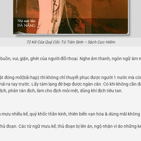
72 Kế Của Quỷ Cốc Tử Tiên Sinh – Sách Cực Hiếm
 buồn, vui, giận, ghét của người đối thoại. Nghe âm thanh, ngôn ngữ âm 
ật đóng mở(bãi hạp) thì không chỉ thuyết phục được người 1 nước mà còn
hải ra tay trước. Lấy tám lạng đè bẹp được ngàn cân. Có khi không cần 
ch, phân tán địch, làm cho địch mỏi mệt, dũng khí địch tiêu tan.
 mưu nhiều kế, quỷ khốc thần kinh, thiên biến vạn hóa & dùng mãi không 
đoạn. Các từ ngữ mưu kế, thủ đoạn bị lên án, ngộ nhận vì do những kẻ ác 