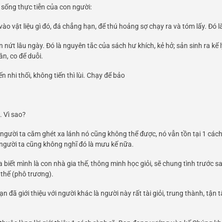
 sống thực tiễn của con người:
 vật liệu gì đó, đá chẳng hạn, để thú hoảng sợ chạy ra và tóm lấy. Đó l
 nứt lâu ngày. Đó là nguyên tắc của sách hư khích, kẻ hở; sản sinh ra kế l
ân, co để duỗi.
 nhi thối, không tiến thì lùi. Chạy để bảo
. Vì sao?
, người ta căm ghét xa lánh nó cũng không thể được, nó vẫn tồn tại 1 c
 người ta cũng không nghĩ đó là mưu kế nữa.
a biết mình là con nhà gia thế, thông minh học giỏi, sẽ chung tình trước
thế (phô trương).
n đã giới thiệu với người khác là người này rất tài giỏi, trung thành, tậ