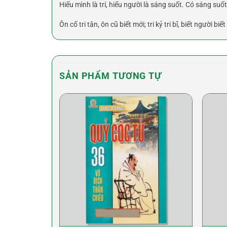
Hiểu mình là trí, hiểu người là sáng suốt. Có sáng suốt 
Ôn cố tri tân, ôn cũ biết mới; tri kỷ tri bĩ, biết ngườ
SẢN PHẨM TƯƠNG TỰ