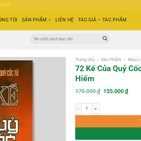
86.5351
ÚNG TÔI
SẢN PHẨM
LIÊN HỆ
TÁC GIẢ – TÁC PHẨM
Tìm
kiếm:
Trang chủ
/
Sản Phẩm
/
Mưu L
72 Kế Của Quỷ Cốc
Hiếm
Giá
Giá
175.000
₫
155.000
₫
gốc
hiện
là:
tại
72 Kế Của Quỷ Cốc Tử Tiên Sinh - S
175.000 ₫.
là:
155.