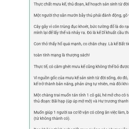
Thực chất mưu kế, thủ đoạn, kế hoạch sản sinh từ đời
Một người thợ săn mướn bẫy thú phải đánh động, gõ vào
Cây gãy vì côn trùng đục khoét, bức tường đổ là do rạn
mình lại để lấy thế và nhảy ra. Đó là kế Dĩ khuất cầu th
Con thỏ thấy hổ quá mạnh, co chân chạy. Là kế Bất tiến
toàn tính mạng là thượng sách!
Thực tế, có căm ghét mưu kế cũng không thể bỏ được
Vì nguồn gốc của mưu kế sản sinh từ đời sống, do đó
kế trở thành bản năng, phản ứng tự nhiên, mà đôi khi
Một chàng trai muốn tán tỉnh 1 cô gái, hé mở cho cô t
thủ đoạn: Bãi hạp (úp úp mở mở) và Hư trương thanh 
Muốn giúp 1 người sa cơ lỡ vận có công ăn việc làm, bạ
(từ không thành có).