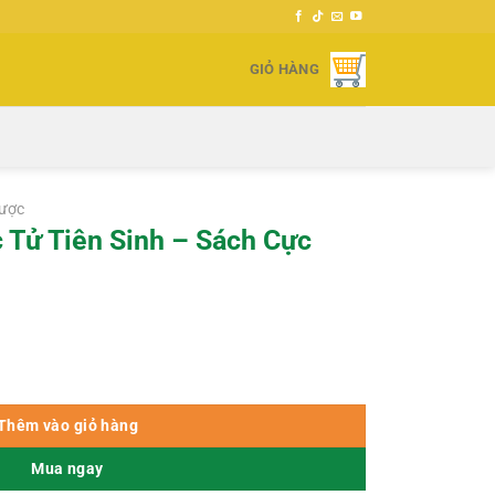
GIỎ HÀNG
ược
 Tử Tiên Sinh – Sách Cực
ách Cực Hiếm số lượng
000 ₫.
Thêm vào giỏ hàng
Mua ngay