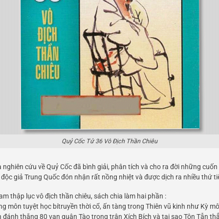
Quỷ Cốc Tử 36 Vô Địch Thần Chiêu
nghiên cứu về Quỷ Cốc đã bình giải, phân tích và cho ra đời những cuốn
độc giả Trung Quốc đón nhận rất nồng nhiệt và được dịch ra nhiều thứ tiế
am thập lục vô địch thần chiêu, sách chia làm hai phần :
ững môn tuyệt học bítruyền thời cổ, ấn tàng trong Thiên vũ kinh như Kỳ môn 
 đánh thắng 80 vạn quân Tào trong trận Xích Bích và tại sao Tôn Tẫn t