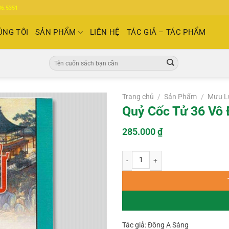
86.5351
ÚNG TÔI
SẢN PHẨM
LIÊN HỆ
TÁC GIẢ – TÁC PHẨM
Tìm
kiếm:
Trang chủ
/
Sản Phẩm
/
Mưu L
Quỷ Cốc Tử 36 Vô 
285.000
₫
Quỷ Cốc Tử 36 Vô Địch Thần Chiêu 
Tác giả: Đông A Sáng