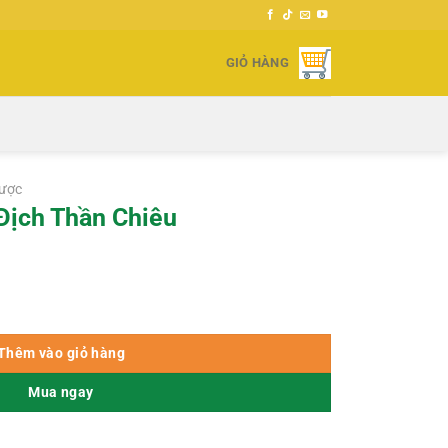
GIỎ HÀNG
ược
Địch Thần Chiêu
số lượng
Thêm vào giỏ hàng
Mua ngay