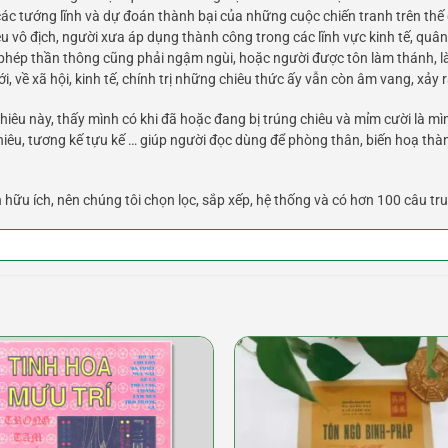
ác tướng lĩnh và dự đoán thành bại của những cuộc chiến tranh trên thế 
êu vô địch, người xưa áp dụng thành công trong các lĩnh vực kinh tế, quân s
phép thần thông cũng phải ngậm ngùi, hoặc người được tôn làm thánh, là
, về xã hội, kinh tế, chính trị những chiêu thức ấy vẫn còn âm vang, xảy 
iêu này, thấy mình có khi đã hoặc đang bị trúng chiêu và mỉm cười là mì
iêu, tương kế tựu kế … giúp người đọc dùng để phòng thân, biến hoạ thà
hữu ích, nên chúng tôi chọn lọc, sắp xếp, hệ thống và có hơn 100 câu tru