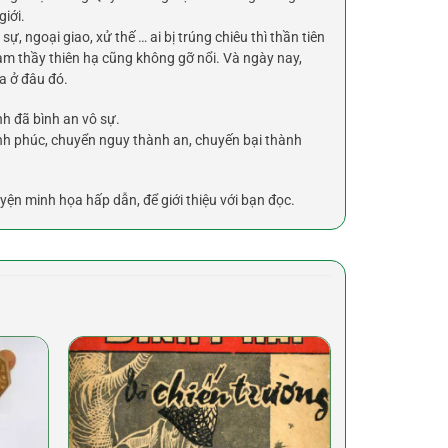
giới.
ự, ngoại giao, xử thế … ai bị trúng chiêu thì thần tiên
m thầy thiên hạ cũng không gỡ nổi. Và ngày nay,
ra ở đâu đó.
nh đã bình an vô sự.
nh phúc, chuyển nguy thành an, chuyến bại thành
yện minh họa hấp dẫn, để giới thiệu với bạn đọc.