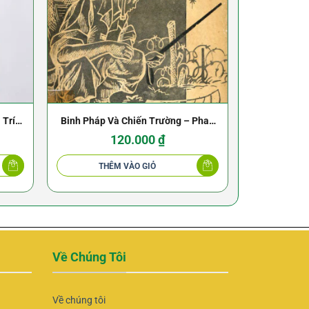
 Trí
Binh Pháp Và Chiến Trường – Phan
Tôn Ngô Bin
i
Quý Bình – 1965
N
120.000
₫
165.
THÊM VÀO GIỎ
THÊ
Về Chúng Tôi
Về chúng tôi