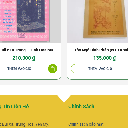
Full 618 Trang – Tinh Hoa Mưu
Tôn Ngô Binh Pháp (NXB Khai
Trong Tam Quốc – NXB Lao Động
1968) – Nguyễn Phước Hả
210.000
₫
135.000
₫
THÊM VÀO GIỎ
THÊM VÀO GIỎ
 Tin Liên Hệ
Chính Sách
ỉ:
Bùi Xá, Trung Hoà, Yên Mỹ,
Chính sách bảo mật