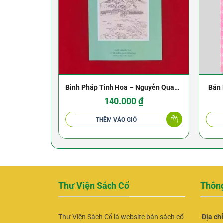
Binh Pháp Tinh Hoa – Nguyễn Quang
Bản 
Trứ – Sài Gòn 1970
Trí 
140.000
₫
THÊM VÀO GIỎ
Thư Viện Sách Cổ
Thông
Thư Viện Sách Cổ là website bán sách cổ
Địa ch