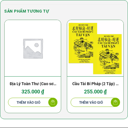
SẢN PHẨM TƯƠNG TỰ
Địa Lý Toàn Thư (Cao sơn
Cầu Tài Bí Pháp (2 Tập) –
Long huyệt đại toàn pháp)
Pháp Sư Huyền Trí
325.000
₫
255.000
₫
– Lưu Bá Ôn (Trọn Bộ 3
THÊM VÀO GIỎ
THÊM VÀO GIỎ
Tập)