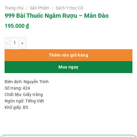
Trang chủ
/
Sản Phẩm
/
Sách Y Học Cổ
999 Bài Thuốc Ngâm Rượu – Mẫn Đào
195.000
₫
999 Bài Thuốc Ngâm Rượu – Mẫn Đào số lượng
Thêm vào giỏ hàng
Mua ngay
Biên dịch: Nguyễn Trinh
Số trang: 424
Chất liệu: Giấy trắng
Ngôn ngữ: Tiếng Việt
Khổ giấy: B5