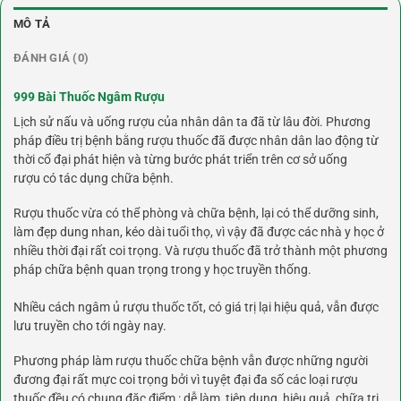
MÔ TẢ
ĐÁNH GIÁ (0)
999 Bài Thuốc Ngâm Rượu
Lịch sử nấu và uống rượu của nhân dân ta đã từ lâu đời. Phương
pháp điều trị bệnh bằng rượu thuốc đã được nhân dân lao động từ
thời cổ đại phát hiện và từng bước phát triển trên cơ sở uống
rượu có tác dụng chữa bệnh.
Rượu thuốc vừa có thể phòng và chữa bệnh, lại có thể dưỡng sinh,
làm đẹp dung nhan, kéo dài tuổi thọ, vì vậy đã được các nhà y học ở
nhiều thời đại rất coi trọng. Và rượu thuốc đã trở thành một phương
pháp chữa bệnh quan trọng trong y học truyền thống.
Nhiều cách ngâm ủ rượu thuốc tốt, có giá trị lại hiệu quả, vẫn được
lưu truyền cho tới ngày nay.
Phương pháp làm rượu thuốc chữa bệnh vẫn được những người
đương đại rất mực coi trọng bởi vì tuyệt đại đa số các loại rượu
thuốc đều có chung đặc điểm : dễ làm, tiện dụng, hiệu quả, chữa trị