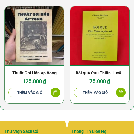
Thuật Gọi Hồn Áp Vong
Bói quẻ Cửu Thiên Huyền
Nữ
125.000
₫
75.000
₫
THÊM VÀO GIỎ
THÊM VÀO GIỎ
Thư Viện Sách Cổ
Thông Tin Liên Hệ