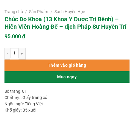
Trang chủ
/
Sản Phẩm
/
Sách Huyền Học
Chúc Do Khoa (13 Khoa Y Dược Trị Bệnh) –
Hiên Viên Hoàng Đế – dịch Pháp Sư Huyền Trí
95.000
₫
Chúc Do Khoa (13 Khoa Y Dược Trị Bệnh) – Hiên Viên Hoàng Đế – dịch Pháp
Thêm vào giỏ hàng
Mua ngay
Số trang: 81
Chất liệu: Giấy trắng cổ
Ngôn ngữ: Tiếng Việt
Khổ giấy: B5 xuôi