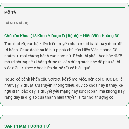
MÔ TẢ
ĐÁNH GIÁ (0)
Chúc Do Khoa (13 Khoa Y Dược Trị Bệnh) – Hiên Viên Hoàng Đế
Thời thái cổ, các bậc tiên hiền truyền nhau mười ba khoa y dược để
trị bệnh. Chúc do khoa là bí kíp phù chú của Hiên Viên Hoàng Đế
nhằm trị mọi chứng bệnh của nam nữ. Bệnh thì phải theo bác sĩ để
mà trị nhưng nếu không được thì cần dùng sách này để phụ tá thì
việc điều trị theo y học hiện đại sẽ rất có hiệu quả.
Người có bệnh khẩn cẩu với trời, kể rõ mọi việc, nên gọi CHÚC DO là
như vậy. Y thuật lưu truyền không thiếu, duy có khoa này ít thấy, kẻ
ngu si thì bảo đây là thuyết yểu mạng hay sự dị đoan, mà không hay
rằng đây là di giáo của thánh hiền truyền lại từ thời thượng cổ.
SẢN PHẨM TƯƠNG TỰ