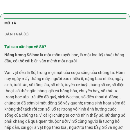
MÔ TẢ
ĐÁNH GIÁ (0)
Tại sao cần học về Số?
Năng lượng Số học
là một môn tuyệt học, là một loại kỹ thuật hàng
đầu, có thể cải biến vận mệnh một người
Vạn vật đều là Số, trong mọi mặt của cuộc sống của chúng ta: Hôm
nay ngày mấy tháng mấy, người cao nhiều ít, nặng bao nhiêu, ngày
sinh, tuổi tác, số tầng lầu, số nhà, tuyến xe buýt, bảng số xe, số điện
thoại, số thẻ ngân hàng, giá cả hàng hóa, chuyến bay, số thứ tự
trong học tập, trả tiền đồ quý, nick Wechat, số điện thoại di động…
chúng ta đã sớm bị một đống Số vây quanh; trong sinh hoạt sớm đã
không thể tách rời con số, Số tại trong vô hình ảnh hưởng cuộc
sống của chúng ta, vì cái gì chúng ta cơ hồ nhìn thấy Số, sử dụng Số
phải chăng đã quá quen thuộc? Bởi vì Số cùng người là tương hỗ
hấp dẫn, cái gọi là vật họp theo loài, người tụ theo bầy, Số và người