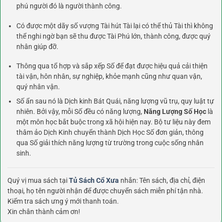
phú người đó là người thành công.
Có được một dãy số vượng Tài hút Tài lại có thể thủ Tài thì không
thể nghi ngờ bạn sẽ thu được Tài Phú lớn, thành công, được quý
nhân giúp đỡ.
Thông qua tổ hợp và sắp xếp Số để đạt được hiệu quả cải thiện
tài vận, hôn nhân, sự nghiệp, khỏe mạnh cũng như quan vận,
quý nhân vận.
Số ẩn sau nó là Dịch kinh Bát Quái, năng lượng vũ trụ, quy luật tự
nhiên. Bởi vậy, mỗi Số đều có năng lượng,
Năng Lượng Số Học
là
một môn học bắt buộc trong xã hội hiện nay. Bộ tư liệu này đem
thâm ảo Dịch Kinh chuyển thành Dịch Học Số đơn giản, thông
qua Số giải thích năng lượng từ trường trong cuộc sống nhân
sinh.
Quý vị mua sách tại
Tủ Sách Cổ Xưa
nhắn: Tên sách, địa chỉ, điện
thoại, họ tên người nhận để được chuyển sách miễn phí tận nhà.
Kiểm tra sách ưng ý mới thanh toán.
Xin chân thành cảm ơn!