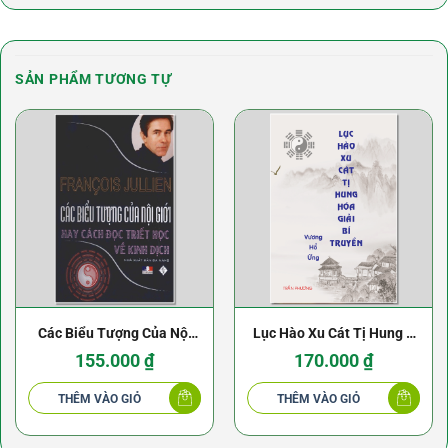
SẢN PHẨM TƯƠNG TỰ
Các Biểu Tượng Của Nội
Lục Hào Xu Cát Tị Hung –
Giới Hay Cách Đọc Triết
Hóa Giải Bí Truyền –
155.000
₫
170.000
₫
Học Về Kinh Dịch
Vương Hổ Ứng
THÊM VÀO GIỎ
THÊM VÀO GIỎ