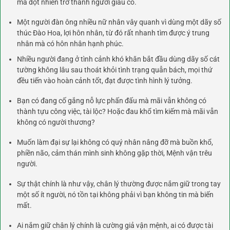
mà đột nhiên trở thành người giàu có.
Một người đàn ông nhiều nữ nhân vây quanh vì dùng một dãy số
thúc Đào Hoa, lợi hôn nhân, từ đó rất nhanh tìm được ý trung
nhân mà có hôn nhân hạnh phúc.
Nhiều người đang ở tình cảnh khó khăn bắt đầu dùng dãy số cát
tường không lâu sau thoát khỏi tình trạng quẫn bách, mọi thứ
đều tiến vào hoàn cảnh tốt, đạt được tình hình lý tưởng.
Bạn có đang cố gắng nỗ lực phấn đấu mà mãi vẫn không có
thành tựu công việc, tài lộc? Hoặc đau khổ tìm kiếm mà mãi vẫn
không có người thương?
Muốn làm đại sự lại không có quý nhân nâng đỡ mà buồn khổ,
phiền não, cảm thán mình sinh không gặp thời, Mệnh vận trêu
người.
Sự thật chính là như vậy, chân lý thường được nắm giữ trong tay
một số ít người, nó tồn tại không phải vì bạn không tin mà biến
mất.
Ai nắm giữ chân lý chính là cường giả vận mệnh, ai có được tài