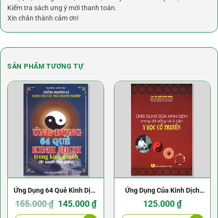
Kiểm tra sách ưng ý mới thanh toán.
Xin chân thành cảm ơn!
SẢN PHẨM TƯƠNG TỰ
Ứng Dụng 64 Quẻ Kinh Dịch
Ứng Dụng Của Kinh Dịch
Trong Kinh Doanh –
Giá
Giá
Trong Đời Sống Và Lý Luận
155.000
₫
145.000
₫
125.000
₫
gốc
hiện
là:
tại
Trương Kiến Trí
Y Học Cổ Truyền – Kiều
155.000 ₫.
là: