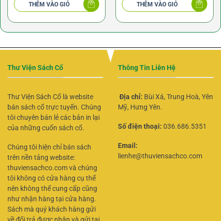
THÊM VÀO GIỎ
THÊM VÀO GIỎ
145.000 ₫.
Xuân Dũng
Thư Viện Sách Cổ
Thông Tin Liên Hệ
Thư Viện Sách Cổ là website
Địa chỉ:
Bùi Xá, Trung Hoà, Yên
bán sách cổ trực tuyến. Chúng
Mỹ, Hưng Yên.
tôi chuyên bán lẻ các bản in lại
Số điện thoại:
036.686.5351
của những cuốn sách cổ.
Email:
Chúng tôi hiện chỉ bán sách
lienhe@thuviensachco.com
trên nền tảng website:
thuviensachco.com và chúng
tôi không có cửa hàng cụ thể
nên không thể cung cấp cũng
như nhận hàng tại cửa hàng.
Sách mà quý khách hàng gửi
về đổi trả được nhận và gửi tại