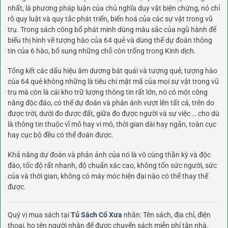
nhất, là phương pháp luận của chủ nghĩa duy vật biện chứng, nó chỉ
rõ quy luật và quy tắc phát triển, biến hoá của các sự vật trong vũ
trụ. Trong sách công bố phát minh dùng màu sắc của ngũ hành để
biểu thị hình vẽ tượng hào của 64 quẻ và dùng thể dự đoán thông
tin của 6 hào, bổ sung những chỗ còn trống trong Kinh dịch.
Tổng kết các dấu hiệu âm dương bát quái và tượng quẻ, tượng hào
của 64 quẻ không những là tiêu chí mật mã của mọi sự vật trong vũ
trụ mà còn là cái kho trữ lượng thông tin rất lớn, nó có một công
năng độc đáo, có thể dự đoán và phản ánh vượt lên tất cả, trên do
được trời, dưới đo được đất, giữa đo được người và sự việc … cho dù
là thông tin thuộc vĩ mô hay vi mô, thời gian dài hay ngắn, toàn cục
hay cục bộ đều có thể đoán được.
Khả năng dự đoán và phản ảnh của nó là vô cùng thần kỳ và độc
đáo, tốc độ rất nhanh, độ chuẩn xác cao, không tốn sức người, sức
của và thời gian, không có máy móc hiện đại nào có thể thay thế
được.
Quý vị mua sách tại
Tủ Sách Cổ Xưa
nhắn: Tên sách, địa chỉ, điện
thoại, họ tên người nhận để được chuyển sách miễn phí tận nhà.