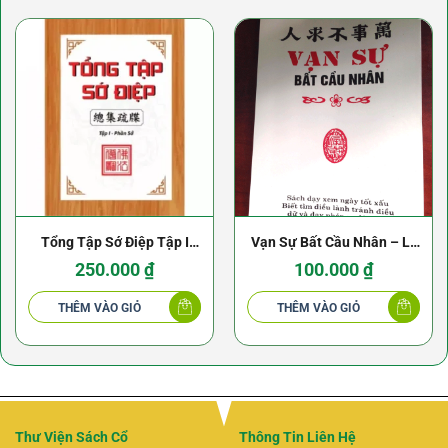
Tổng Tập Sớ Điệp Tập I
Vạn Sự Bất Cầu Nhân – Lý
Phần Sớ
Thuần Phong
250.000
₫
100.000
₫
THÊM VÀO GIỎ
THÊM VÀO GIỎ
Thư Viện Sách Cổ
Thông Tin Liên Hệ