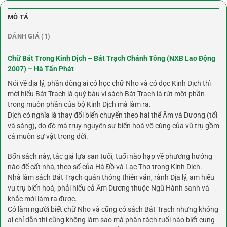
MÔ TẢ
ĐÁNH GIÁ (1)
Chữ Bát Trong Kinh Dịch – Bát Trạch Chánh Tông (NXB Lao Động
2007) – Hà Tấn Phát
Nói về địa lý, phần đông ai có học chữ Nho và có đọc Kinh Dịch thì
mới hiểu Bát Trạch là quý báu vì sách Bát Trạch là rút một phần
trong muôn phần của bộ Kinh Dịch mà làm ra.
Dịch có nghĩa là thay đổi biến chuyển theo hai thể Âm và Dương (tối
và sáng), do đó mà truy nguyên sự biến hoá vô cùng của vũ trụ gồm
cả muôn sự vật trong đời.
Bổn sách này, tác giả lựa sẵn tuổi, tuổi nào hạp về phương hướng
nào để cất nhà, theo số của Hà Đồ và Lạc Thơ trong Kinh Dịch.
Nhà làm sách Bát Trạch quán thông thiên văn, rành Địa lý, am hiểu
vụ trụ biến hoá, phải hiểu cả Âm Dương thuộc Ngũ Hành sanh và
khắc mới làm ra được.
Có lắm người biết chữ Nho và cũng có sách Bát Trạch nhưng không
ai chỉ dẫn thì cũng không làm sao mà phân tách tuổi nào biết cung