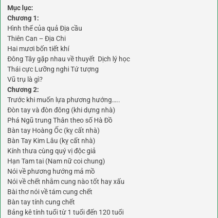
Mục lục:
Chương 1:
Hình thể của quả Địa cầu
Thiên Can – Địa Chi
Hai mươi bốn tiết khí
Đông Tây gặp nhau về thuyết Dịch lý học
Thái cực Lưỡng nghi Tứ tượng
Vũ trụ là gì?
Chương 2:
Trước khi muốn lựa phương hướng…..
Đòn tay và đòn đông (khi dựng nhà)
Phá Ngũ trung Thân theo số Hà Đồ
Bàn tay Hoàng Ốc (kỵ cất nhà)
Bàn Tay Kim Lâu (kỵ cất nhà)
Kính thưa cùng quý vị độc giả
Hạn Tam tai (Nam nữ coi chung)
Nói về phương hướng mả mồ
Nói về chết nhằm cung nào tốt hay xấu
Bài thơ nói về tám cung chết
Bàn tay tính cung chết
Bảng kê tính tuổi từ 1 tuổi đến 120 tuổi