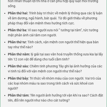
hôn nhân thuận lợi thì nhà ở cần phù hợp quy luật môi trường
sống.
Phần thứ hai:
Trình bày tri thức về mệnh lý thông qua các lý luận
về âm dương, ngũ hành, bát quái. Từ đó giới thiệu về phương
pháp thay đổi vận mệnh theo hướng tích cực.
Phần thứ ba:
Vì sao người xưa nói ” tướng tại tâm”, tức tướng
mặt phản ánh cái tâm con người.
Phần thứ tư:
Tính cách, vận mệnh con người thể hiện qua bàn
tay như thế nào?
Phần thứ năm:
lý giải tại sao văn hoá truyền thống xưa kia lại lấy
tên 12 con vật để dùng cho tuổi cầm tinh?
Phần thứ sáu:
Chiêm tinh phương Tây ghi lại ảnh hưởng của các
vi tinh tú đối với vận mệnh con người như thế nào?
Phần thứ bảy:
Tri thức về nhóm máu của con người. Vai trò của
các loại nhóm máu ra sao trong tính cách và sức khoẻ con
người?
Phần thứ tám:
Tên người ảnh hưởng tới vận khí ra sao? Cách đặt
tên, đổi tên người như nào cho cát tường?