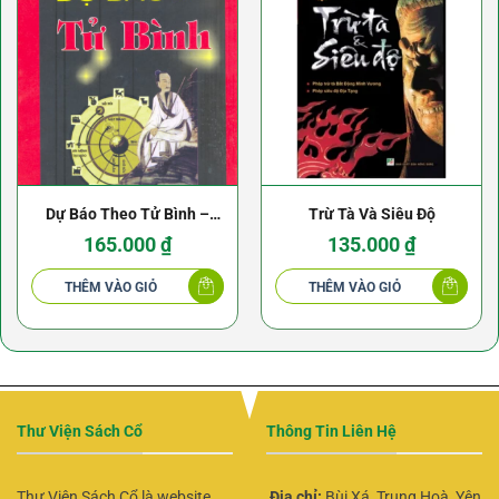
Dự Báo Theo Tử Bình –
Trừ Tà Và Siêu Độ
Trần Khang Ninh
165.000
₫
135.000
₫
THÊM VÀO GIỎ
THÊM VÀO GIỎ
Thư Viện Sách Cổ
Thông Tin Liên Hệ
Thư Viện Sách Cổ là website
Địa chỉ:
Bùi Xá, Trung Hoà, Yên