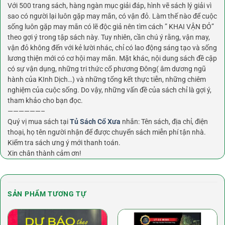
Với 500 trang sách, hàng ngàn mục giải đáp, hình vẽ sách lý giải vì
sao có người lại luôn gặp may mắn, có vận đỏ. Làm thế nào để cuộc
sống luôn gặp may mắn có lẽ độc giả nên tìm cách ” KHAI VẬN ĐỎ”
theo gợi ý trong tập sách này. Tuy nhiên, cần chú ý rằng, vận may,
vận đỏ không đến với kẻ lười nhác, chỉ có lao động sáng tạo và sống
lương thiện mới có cơ hội may mắn. Mặt khác, nội dung sách đề cập
có sự vận dụng, những tri thức cổ phương Đông( âm dương ngũ
hành của KInh Dịch…) và những tổng kết thực tiễn, những chiêm
nghiệm của cuộc sống. Do vậy, những vấn đề của sách chỉ là gợi ý,
tham khảo cho bạn đọc.
——————–
Quý vị mua sách tại
Tủ Sách Cổ Xưa
nhắn: Tên sách, địa chỉ, điện
thoại, họ tên người nhận để được chuyển sách miễn phí tận nhà.
Kiểm tra sách ưng ý mới thanh toán.
Xin chân thành cảm ơn!
SẢN PHẨM TƯƠNG TỰ