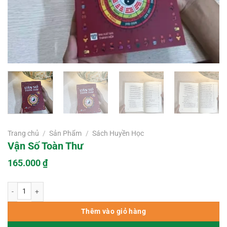
Trang chủ
/
Sản Phẩm
/
Sách Huyền Học
Vận Số Toàn Thư
165.000
₫
Vận Số Toàn Thư số lượng
Thêm vào giỏ hàng