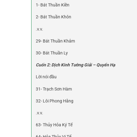
1- Bát Thuần Kiền
2- Bát Thuần Khôn
.v.v.
29- Bát Thuần Khảm
30- Bát Thuần Ly
Cuốn 2
: Dịch Kinh Tường Giải – Quyển Hạ
Lời nói đầu
31- Trạch Sơn Hàm
32- Lôi Phong Hằng
.v.v.
63- Thủy Hỏa Ký Tế
64- Hỏa Thủy Vị Tế