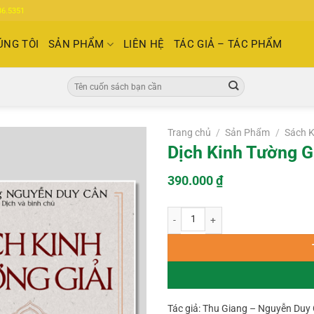
86.5351
ÚNG TÔI
SẢN PHẨM
LIÊN HỆ
TÁC GIẢ – TÁC PHẨM
Tìm
kiếm:
Trang chủ
/
Sản Phẩm
/
Sách K
Dịch Kinh Tường G
390.000
₫
Dịch Kinh Tường Giải (Bộ 2 quyển) s
Tác giả: Thu Giang – Nguyễn Duy