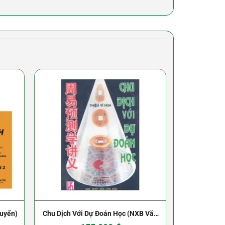
quyển)
Chu Dịch Với Dự Đoán Học (NXB Văn
Lục Hào Ch