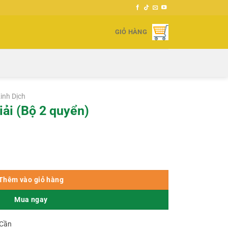
GIỎ HÀNG
inh Dịch
iải (Bộ 2 quyển)
ố lượng
Thêm vào giỏ hàng
Mua ngay
 Cần