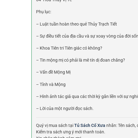
Phụ lục:
– Luật tuần hoàn theo quẻ Thủy Trạch Tiết
– Sự điều tiết của địa cầu và sự xoay vòng của đời số
– Khoa Tiên tri Tiên giác có không?
– Tin mộng mị có phải là mê tín dị đoan chăng?
– Vấn đề Mộng Mị
– Tỉnh và Mộng
– Hình ảnh tác giả qua các thời kỳ gắn liền với sự ngh
– Lời của một người đọc sách.
Quý vị mua sách tại
Tủ Sách Cổ Xưa
nhắn: Tên sách, đ
Kiểm tra sách ưng ý mới thanh toán.