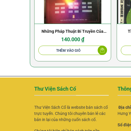
Những Pháp Thuật Bí Truyền Của
T
Trung Quốc Cổ Đại – Trần Đỉnh
140.000
₫
THÊM VÀO GIỎ
Thư Viện Sách Cổ
Thông
Thư Viện Sách Cổ là website bán sách cổ
Địa ch
trực tuyến. Chúng tôi chuyên bán lẻ các
Hưng Y
bản in lại của những cuốn sách cổ.
Số điện
Chúng tôi hiện chỉ bán sách trên nền