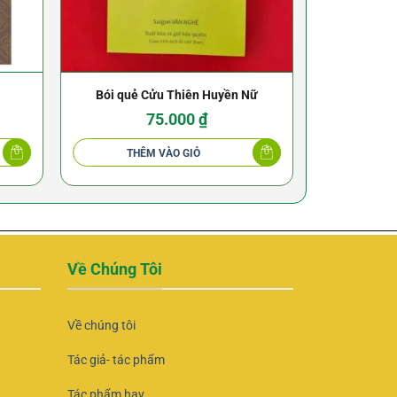
Bói quẻ Cửu Thiên Huyền Nữ
Vậ
75.000
₫
THÊM VÀO GIỎ
THÊ
Về Chúng Tôi
Về chúng tôi
Tác giả- tác phẩm
Tác phẩm hay