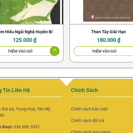
ìm Hiểu Ngải Nghệ Huyền Bí
Then Tày Giải Hạn
125.000
₫
180.000
₫
THÊM VÀO GIỎ
THÊM VÀO GIỎ
 Tin Liên Hệ
Chính Sách
ỉ:
Bùi Xá, Trung Hoà, Yên Mỹ,
Chính sách bảo mật
ên.
Chính sách đổi trả
 thoại:
036.686.5351
Chính sách giao hàng