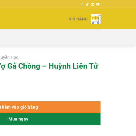
GIỎ HÀNG
Huyền Học
Vợ Gả Chồng – Huỳnh Liên Tử
ỳnh Liên Tử số lượng
Thêm vào giỏ hàng
Mua ngay