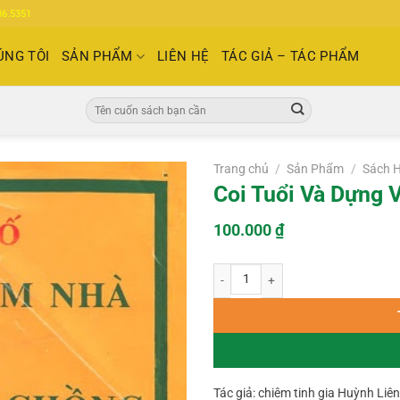
86.5351
ÚNG TÔI
SẢN PHẨM
LIÊN HỆ
TÁC GIẢ – TÁC PHẨM
Tìm
kiếm:
Trang chủ
/
Sản Phẩm
/
Sách 
Coi Tuổi Và Dựng 
100.000
₫
Coi Tuổi Và Dựng Vợ Gả Chồng – Hu
Tác giả: chiêm tinh gia Huỳnh Liên