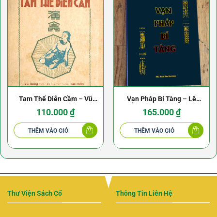
Tam Thế Diễn Cầm – Vũ
Vạn Pháp Bí Tàng – Lê
Đăng dịch (1940)
Ứng, Trần Lang
110.000
₫
165.000
₫
THÊM VÀO GIỎ
THÊM VÀO GIỎ
Thư Viện Sách Cổ
Thông Tin Liên Hệ