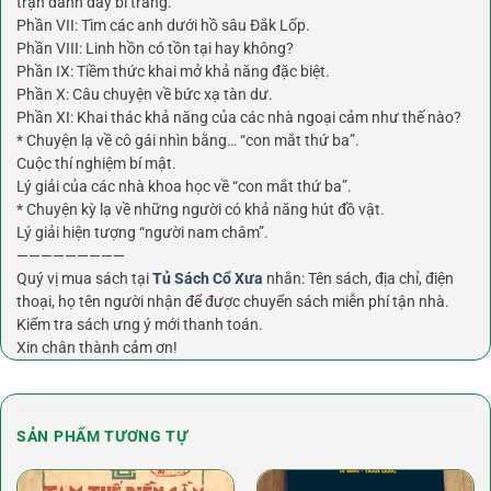
trận đánh đầy bi tráng.
Phần VII: Tìm các anh dưới hồ sâu Đắk Lốp.
Phần VIII: Linh hồn có tồn tại hay không?
Phần IX: Tiềm thức khai mở khả năng đặc biệt.
Phần X: Câu chuyện về bức xạ tàn dư.
Phần XI: Khai thác khả năng của các nhà ngoại cảm như thế nào?
* Chuyện lạ về cô gái nhìn bằng… “con mắt thứ ba”.
Cuộc thí nghiệm bí mật.
Lý giải của các nhà khoa học về “con mắt thứ ba”.
* Chuyện kỳ lạ về những người có khả năng hút đồ vật.
Lý giải hiện tượng “người nam châm”.
—————————
Quý vị mua sách tại
Tủ Sách Cổ Xưa
nhắn: Tên sách, địa chỉ, điện
thoại, họ tên người nhận để được chuyển sách miễn phí tận nhà.
Kiểm tra sách ưng ý mới thanh toán.
Xin chân thành cảm ơn!
SẢN PHẨM TƯƠNG TỰ