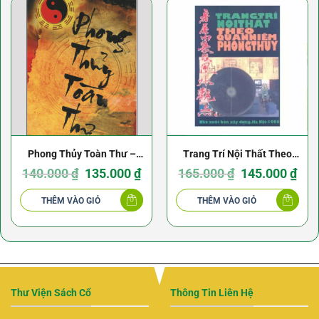
Phong Thủy Toàn Thư –
Trang Trí Nội Thất Theo
Đổng Dị Lâm
Giá
Giá
Quan Niệm Phong Thủy –
Giá
Giá
140.000
₫
135.000
₫
165.000
₫
145.000
₫
gốc
hiện
gốc
hiện
là:
tại
là:
tại
Phạm Quang Hân
140.000 ₫.
là:
165.000 ₫.
là:
THÊM VÀO GIỎ
THÊM VÀO GIỎ
135.000 ₫.
145.0
Thư Viện Sách Cổ
Thông Tin Liên Hệ