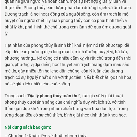
quan hệ giữa người và hoàn cảnh, một sự kết hợp giữa lý luận và
thực tiễn. Phong thủy còn được phân làm dương trạch và âm trạch.
Dương trạch là nơi hoạt động của người sống, còn âm trạch là mộ
huyệt của người chết. Lý luận phong thủy còn có phái hình thể và
phái lý khí, phái hình thể chú trọng xem lành dữ qua âm dương quái
lý.
Hạt nhân của phong thủy là sinh khí, khái niệm nó rất phức tạp, đề
cập đến các phương diện long mạch, minh đường huyệt vị, hà lưu,
phương hướng… Nó cũng có nhiều cấm kỵ và rất chú trọng đến thời
gian, phương vị địa điểm, học thuyết âm trạch mang đậm màu sắc
mê tín, gây nhiều tổn hại cho dân chúng, còn lý luận của dương
trạch có sự hợp lý nhất định với thực tiễn. Nếu biết chắt lọc tinh hoa,
nó sẽ giúp ích nhiều cho cuộc sống.
Trong sách “
Địa lý phong thủy toàn thư
”, tác giả sẽ lý giải thuật
phong thủy dưới ánh sáng của chủ nghĩa duy vật lịch sử, với tinh
thần gạn đục khơi trong nhằm chấn hưng văn hóa dân tộc. Trong
từng đoạn đều có sự chú thích, bình giải theo tinh thần khoa học.
Nội dung sách bao gồm:
– Chương 1: Khái niệm về thuật phong thủy